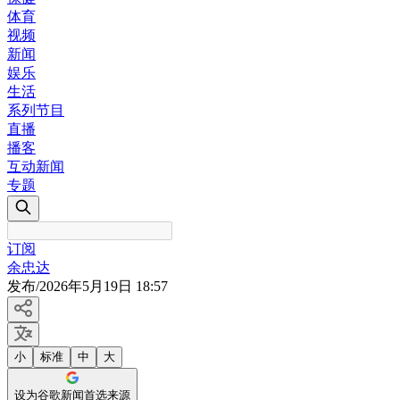
体育
视频
新闻
娱乐
生活
系列节目
直播
播客
互动新闻
专题
订阅
余忠达
发布
/
2026年5月19日 18:57
小
标准
中
大
设为谷歌新闻首选来源