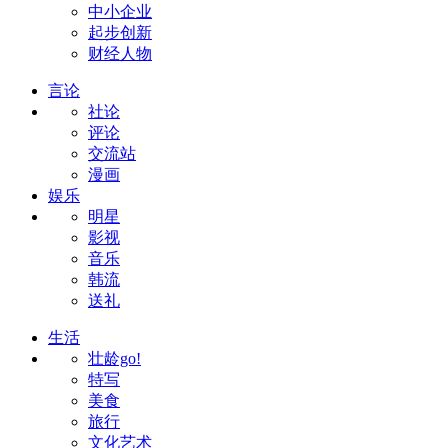
中小企业
起步创新
财经人物
言论
社论
评论
交流站
漫画
娱乐
明星
影视
音乐
韩流
送礼
生活
壮龄go!
特写
美食
旅行
文化艺术