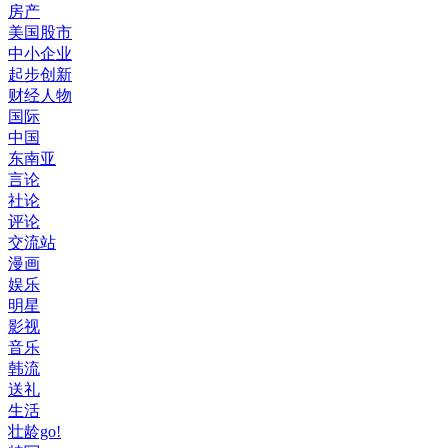
房产
美国股市
中小企业
起步创新
财经人物
国际
中国
东南亚
言论
社论
评论
交流站
漫画
娱乐
明星
影视
音乐
韩流
送礼
生活
壮龄go!