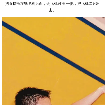
把食指抵在纸飞机后面，丢飞机时推 一把，把飞机弹射出
去。