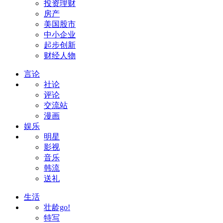
投资理财
房产
美国股市
中小企业
起步创新
财经人物
言论
社论
评论
交流站
漫画
娱乐
明星
影视
音乐
韩流
送礼
生活
壮龄go!
特写