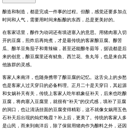
酿造和制造，都是完成一件事的过程。但酿，感觉还要多加点
时间和人气，需要用时间来酝酿的东西，总是更美好的。
在客家话里，酿作为动词还有填进塞入的意思。用猪肉塞入切
开的豆腐，煎炸后再炖煮，才是最传统的客家酿豆腐。酿苦
瓜、酿羊豆角茄子和青辣椒，甚至还能酿冬菇等，据说都是后
来的创意，酿豆腐里还有鱿鱼、西兰花、鱼丸等，也是来自其
他族群的灵感。
客家人来南洋，也随身携带了酿豆腐的记忆。这舌尖上的乡愁
也是客家人过天穿日的必备料理。正月二十是天穿日，其起源
和女娲补天有关，传统上客家人吃年糕象征补天，后来也吃酿
豆腐，将肉塞入豆腐里，就很有“补天”的仪式感，填补了豆腐
的洞口，也让清汤挂面的豆腐变得精彩，这不就像女娲用五色
石补天后出现的灿烂晚霞？补上后，更美了。传统的客家人多
是山民，而来到南洋后，除了保留用猪肉作为酿料之外，还因