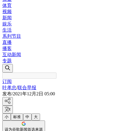
体育
视频
新闻
娱乐
生活
系列节目
直播
播客
互动新闻
专题
订阅
叶孝忠
/
联合早报
发布
/
2021年12月2日 05:00
小
标准
中
大
设为谷歌新闻首选来源