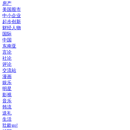
房产
美国股市
中小企业
起步创新
财经人物
国际
中国
东南亚
言论
社论
评论
交流站
漫画
娱乐
明星
影视
音乐
韩流
送礼
生活
壮龄go!