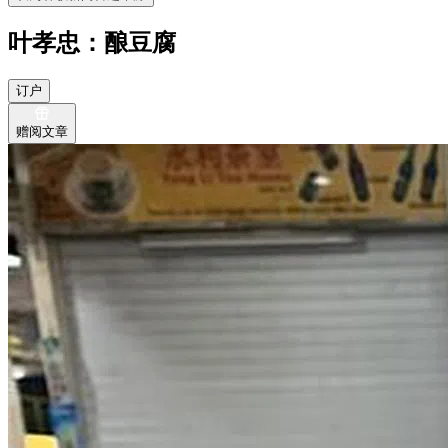
叶孝忠：酿豆腐
订户
赠阅文章