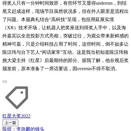
得奖人只有一分钟时间致辞，有些环节又显得underrun，到结
尾又赶成这样，现场节目虽然状况多，但在外人眼里是流程出
了问题。本届典礼结合“高科技”呈现，包括用延展实境
（XR）技术开场，让机器人把奖座送到得奖人手中，以及海
外嘉宾以全息投影方式亮相，突破过往，为观众带来新鲜感的
精神可嘉，只是介绍科技占用了时间，这些时间，倒不如多让
陈汉玮与台下艺人“闲话家常”互动。这是我当初知道陈汉玮独
挑大梁主持《红星》后最期待的部分。据我了解，他在视后奖
颁发前，原本准备了一席话要说，因overrun不得不取消。
红星大奖2022
上一篇
陈煜：李急麟的镜头