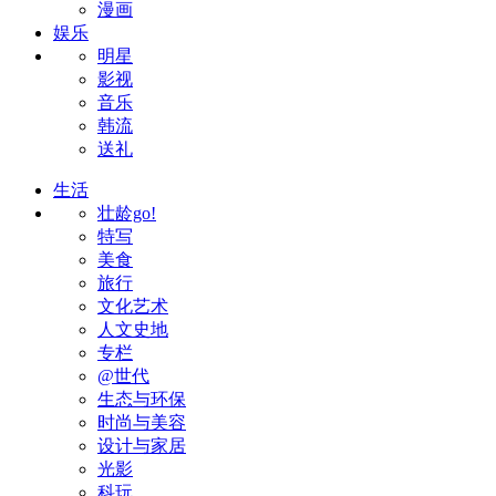
漫画
娱乐
明星
影视
音乐
韩流
送礼
生活
壮龄go!
特写
美食
旅行
文化艺术
人文史地
专栏
@世代
生态与环保
时尚与美容
设计与家居
光影
科玩