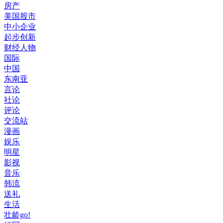
房产
美国股市
中小企业
起步创新
财经人物
国际
中国
东南亚
言论
社论
评论
交流站
漫画
娱乐
明星
影视
音乐
韩流
送礼
生活
壮龄go!