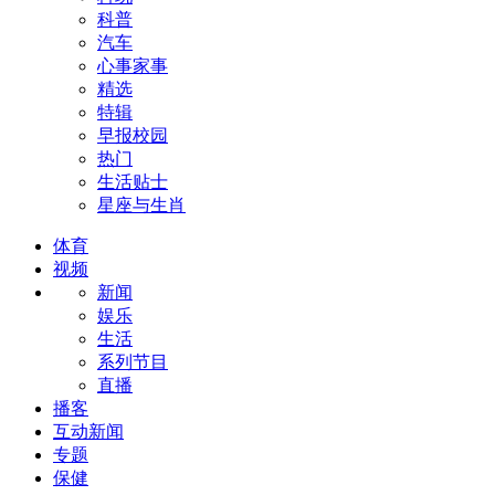
科普
汽车
心事家事
精选
特辑
早报校园
热门
生活贴士
星座与生肖
体育
视频
新闻
娱乐
生活
系列节目
直播
播客
互动新闻
专题
保健