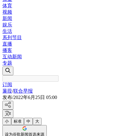
体育
视频
新闻
娱乐
生活
系列节目
直播
播客
互动新闻
专题
订阅
蒹葭
/
联合早报
发布
/
2022年6月25日 05:00
小
标准
中
大
设为谷歌新闻首选来源