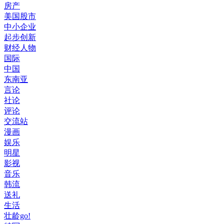
房产
美国股市
中小企业
起步创新
财经人物
国际
中国
东南亚
言论
社论
评论
交流站
漫画
娱乐
明星
影视
音乐
韩流
送礼
生活
壮龄go!