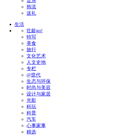
音乐
韩流
送礼
生活
壮龄go!
特写
美食
旅行
文化艺术
人文史地
专栏
@世代
生态与环保
时尚与美容
设计与家居
光影
科玩
科普
汽车
心事家事
精选