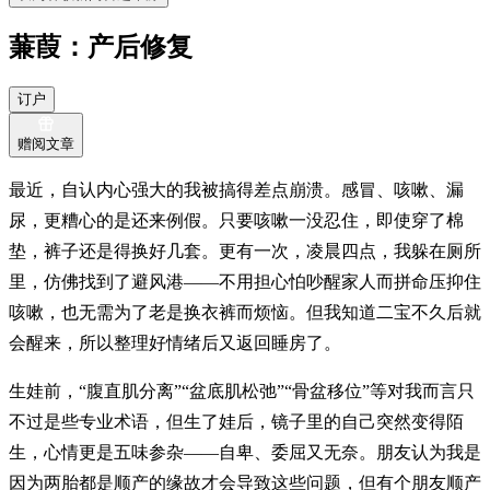
蒹葭：产后修复
订户
赠阅文章
最近，自认内心强大的我被搞得差点崩溃。感冒、咳嗽、漏
尿，更糟心的是还来例假。只要咳嗽一没忍住，即使穿了棉
垫，裤子还是得换好几套。更有一次，凌晨四点，我躲在厕所
里，仿佛找到了避风港——不用担心怕吵醒家人而拼命压抑住
咳嗽，也无需为了老是换衣裤而烦恼。但我知道二宝不久后就
会醒来，所以整理好情绪后又返回睡房了。
生娃前，“腹直肌分离”“盆底肌松弛”“骨盆移位”等对我而言只
不过是些专业术语，但生了娃后，镜子里的自己突然变得陌
生，心情更是五味参杂——自卑、委屈又无奈。朋友认为我是
因为两胎都是顺产的缘故才会导致这些问题，但有个朋友顺产