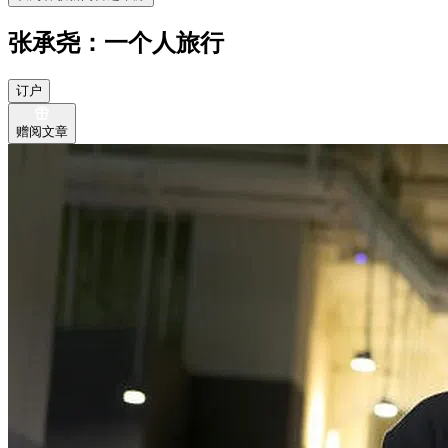
张承尧：一个人旅行
订户
赠阅文章