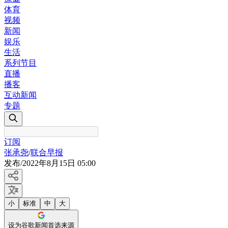
体育
视频
新闻
娱乐
生活
系列节目
直播
播客
互动新闻
专题
订阅
张承尧
/
联合早报
发布
/
2022年8月15日 05:00
小
标准
中
大
设为谷歌新闻首选来源