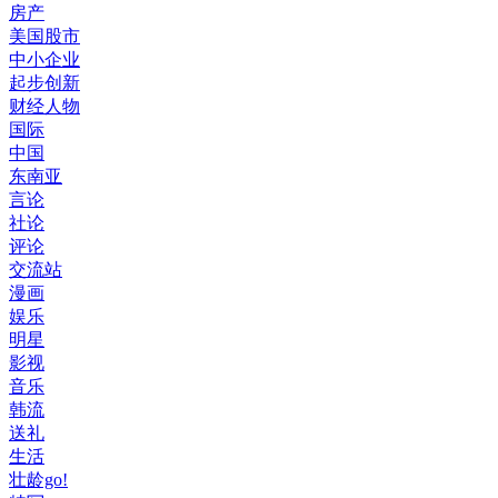
房产
美国股市
中小企业
起步创新
财经人物
国际
中国
东南亚
言论
社论
评论
交流站
漫画
娱乐
明星
影视
音乐
韩流
送礼
生活
壮龄go!