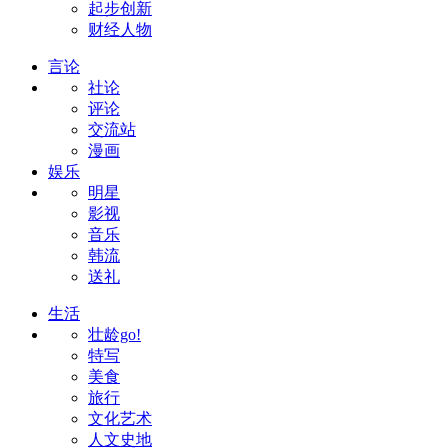
起步创新
财经人物
言论
社论
评论
交流站
漫画
娱乐
明星
影视
音乐
韩流
送礼
生活
壮龄go!
特写
美食
旅行
文化艺术
人文史地