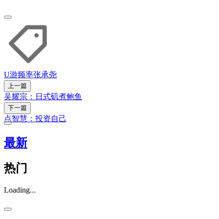
U游频率
张承尧
上一篇
吴耀宗：日式矶煮鲍鱼
下一篇
点智慧：投资自己
最新
热门
Loading...