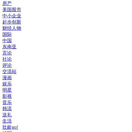
房产
美国股市
中小企业
起步创新
财经人物
国际
中国
东南亚
言论
社论
评论
交流站
漫画
娱乐
明星
影视
音乐
韩流
送礼
生活
壮龄go!