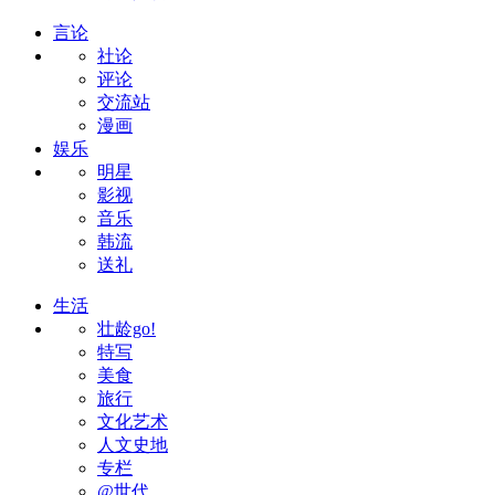
言论
社论
评论
交流站
漫画
娱乐
明星
影视
音乐
韩流
送礼
生活
壮龄go!
特写
美食
旅行
文化艺术
人文史地
专栏
@世代