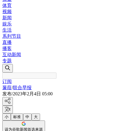
体育
视频
新闻
娱乐
生活
系列节目
直播
播客
互动新闻
专题
订阅
蒹葭
/
联合早报
发布
/
2023年2月4日 05:00
小
标准
中
大
设为谷歌新闻首选来源