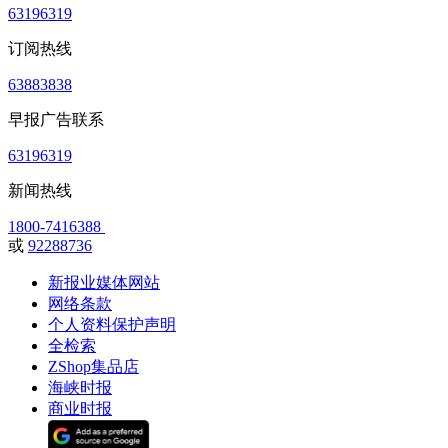
63196319
订阅热线
63883838
早报广告联系
63196319
新闻热线
1800-7416388
或
92288736
新报业媒体网站
网络条款
个人资料保护声明
全检索
ZShop集品店
海峡时报
商业时报