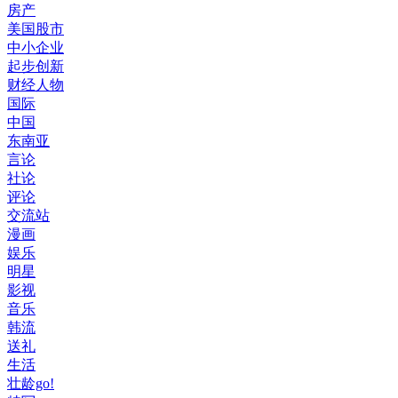
房产
美国股市
中小企业
起步创新
财经人物
国际
中国
东南亚
言论
社论
评论
交流站
漫画
娱乐
明星
影视
音乐
韩流
送礼
生活
壮龄go!