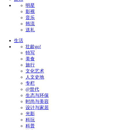
明星
影视
音乐
韩流
送礼
生活
壮龄go!
特写
美食
旅行
文化艺术
人文史地
专栏
@世代
生态与环保
时尚与美容
设计与家居
光影
科玩
科普