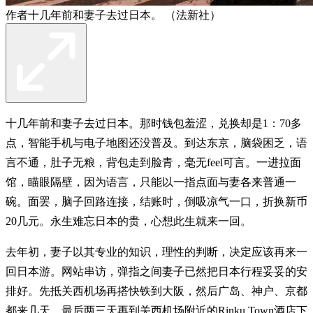
作者十几年前和妻子去过日本。 （法新社）
十几年前和妻子去过日本。那时钱包羞涩，兑换却是1：70多
点，智能手机与电子地图还没普及。到达东京，脑袋困乏，语
言不通，肚子无粮，背包走到脸青，毫无feel可言。一进拉面
馆，瞄眼隔壁，因为语言，只能以一指点面与妻各来普通一
碗。面罢，脑子回路连接，结账时，倒吸凉气一口，折换新币
20几元。永生难忘日本的贵，心想此生就来一回。
去年初，妻子以其专业的知识，理性的判断，决定应该再来一
回日本游。网站串访，弹指之间妻子已然把日本行程妥妥的安
排好。先抵关西机场再搭快铁到大阪，然后广岛、神户、京都
都来几天。最后两三天再到关西机场附近的Rinku Town酒店下