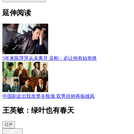
延伸阅读
5年来陈萍萍从未离开 吴刚：必让他有始有终
中国剧走出耽改禁令瓶颈 双男挂帅再振雄风
王英敏：绿叶也有春天
订户