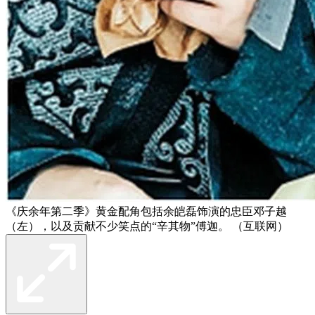
《庆余年第二季》黄金配角包括余皑磊饰演的忠臣邓子越
（左），以及贡献不少笑点的“辛其物”傅迦。 （互联网）