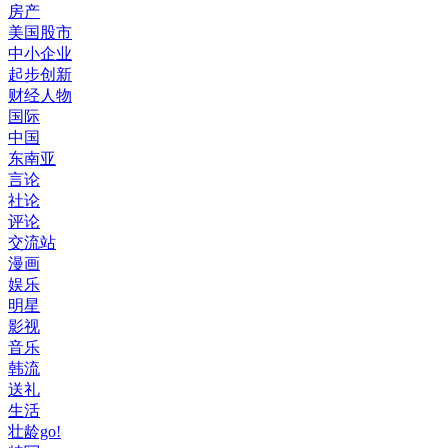
房产
美国股市
中小企业
起步创新
财经人物
国际
中国
东南亚
言论
社论
评论
交流站
漫画
娱乐
明星
影视
音乐
韩流
送礼
生活
壮龄go!