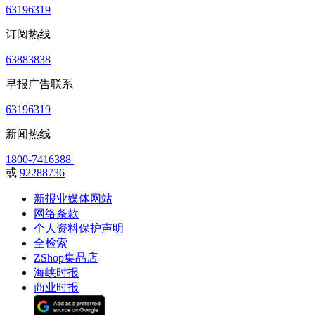
63196319
订阅热线
63883838
早报广告联系
63196319
新闻热线
1800-7416388
或
92288736
新报业媒体网站
网络条款
个人资料保护声明
全检索
ZShop集品店
海峡时报
商业时报