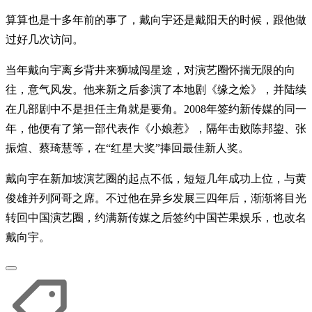
算算也是十多年前的事了，戴向宇还是戴阳天的时候，跟他做
过好几次访问。
当年戴向宇离乡背井来狮城闯星途，对演艺圈怀揣无限的向
往，意气风发。他来新之后参演了本地剧《缘之烩》，并陆续
在几部剧中不是担任主角就是要角。2008年签约新传媒的同一
年，他便有了第一部代表作《小娘惹》，隔年击败陈邦鋆、张
振煊、蔡琦慧等，在“红星大奖”捧回最佳新人奖。
戴向宇在新加坡演艺圈的起点不低，短短几年成功上位，与黄
俊雄并列阿哥之席。不过他在异乡发展三四年后，渐渐将目光
转回中国演艺圈，约满新传媒之后签约中国芒果娱乐，也改名
戴向宇。