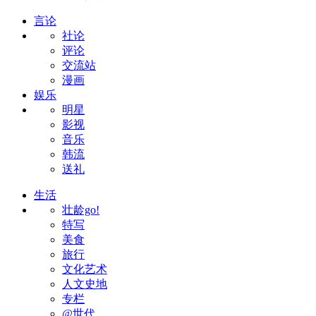
言论
社论
评论
交流站
漫画
娱乐
明星
影视
音乐
韩流
送礼
生活
壮龄go!
特写
美食
旅行
文化艺术
人文史地
专栏
@世代