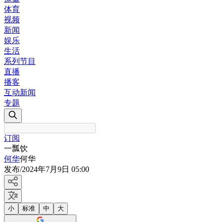
体育
视频
新闻
娱乐
生活
系列节目
直播
播客
互动新闻
专题
订阅
一瓢饮
何华
何华
发布
/
2024年7月9日 05:00
小
标准
中
大