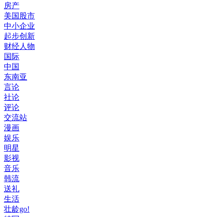
房产
美国股市
中小企业
起步创新
财经人物
国际
中国
东南亚
言论
社论
评论
交流站
漫画
娱乐
明星
影视
音乐
韩流
送礼
生活
壮龄go!