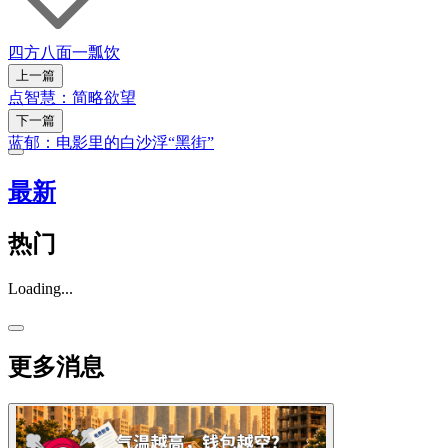
四方八面
一瓢饮
上一篇
点智慧：简略欲望
下一篇
蓝郁：电影里的白沙浮“黑街”
最新
热门
Loading...
更多消息