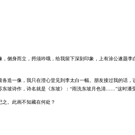
像，侧身而立，捋须吟哦，给我留下深刻印象，上有涂公遂题李
坡各造一像，我只在澄心堂见到李太白一幅。朋友接过我的话，说
苏东坡诗作，诗名就是《东坡》：“雨洗东坡月色清……”这时潘
跋记之。此画不知藏在何处？