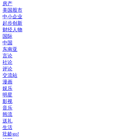
房产
美国股市
中小企业
起步创新
财经人物
国际
中国
东南亚
言论
社论
评论
交流站
漫画
娱乐
明星
影视
音乐
韩流
送礼
生活
壮龄go!