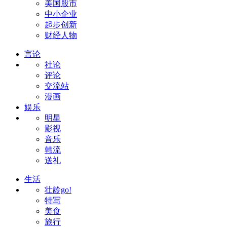
美国股市
中小企业
起步创新
财经人物
言论
社论
评论
交流站
漫画
娱乐
明星
影视
音乐
韩流
送礼
生活
壮龄go!
特写
美食
旅行