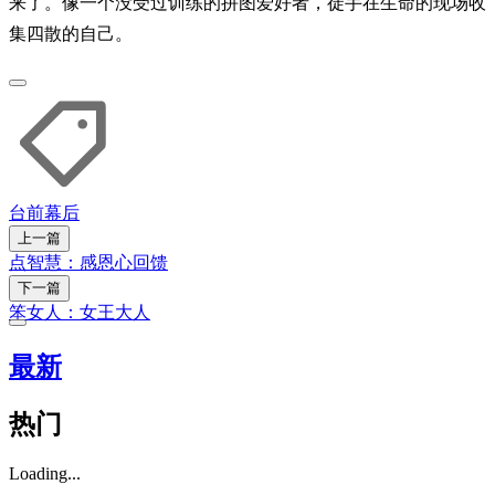
来了。像一个没受过训练的拼图爱好者，徒手在生命的现场收
集四散的自己。
台前幕后
上一篇
点智慧：感恩心回馈
下一篇
笨女人：女王大人
最新
热门
Loading...