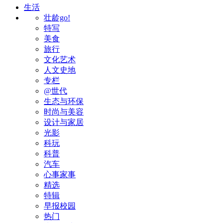
生活
壮龄go!
特写
美食
旅行
文化艺术
人文史地
专栏
@世代
生态与环保
时尚与美容
设计与家居
光影
科玩
科普
汽车
心事家事
精选
特辑
早报校园
热门