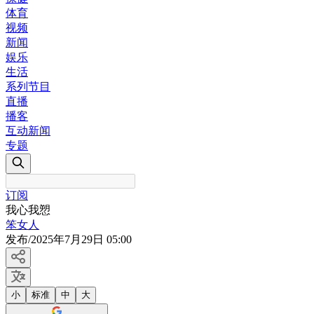
体育
视频
新闻
娱乐
生活
系列节目
直播
播客
互动新闻
专题
订阅
我心我愬
笨女人
发布
/
2025年7月29日 05:00
小
标准
中
大