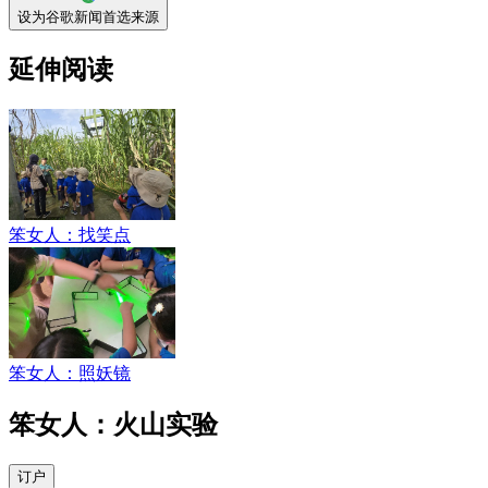
设为谷歌新闻首选来源
延伸阅读
笨女人：找笑点
笨女人：照妖镜
笨女人：火山实验
订户