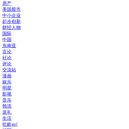
房产
美国股市
中小企业
起步创新
财经人物
国际
中国
东南亚
言论
社论
评论
交流站
漫画
娱乐
明星
影视
音乐
韩流
送礼
生活
壮龄go!