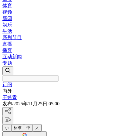
体育
视频
新闻
娱乐
生活
系列节目
直播
播客
互动新闻
专题
订阅
内外
王嬿青
发布
/
2025年11月25日 05:00
小
标准
中
大