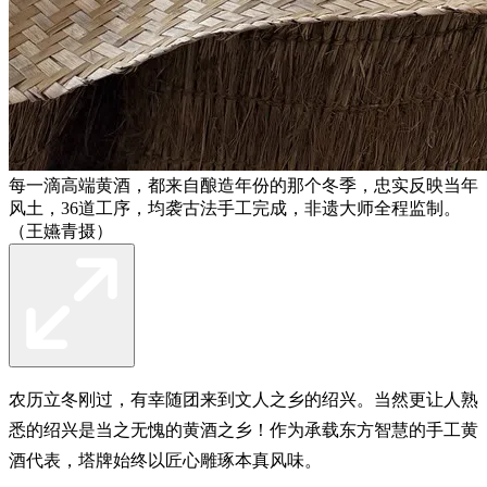
每一滴高端黄酒，都来自酿造年份的那个冬季，忠实反映当年
风土，36道工序，均袭古法手工完成，非遗大师全程监制。
（王嬿青摄）
农历立冬刚过，有幸随团来到文人之乡的绍兴。当然更让人熟
悉的绍兴是当之无愧的黄酒之乡！作为承载东方智慧的手工黄
酒代表，塔牌始终以匠心雕琢本真风味。