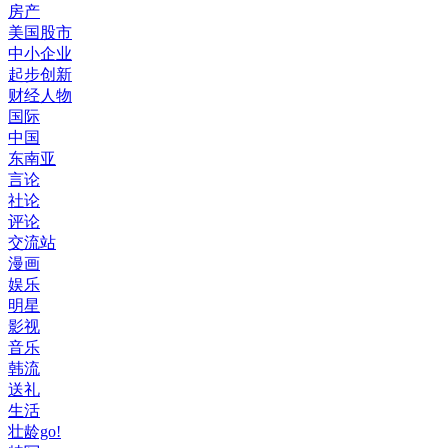
房产
美国股市
中小企业
起步创新
财经人物
国际
中国
东南亚
言论
社论
评论
交流站
漫画
娱乐
明星
影视
音乐
韩流
送礼
生活
壮龄go!