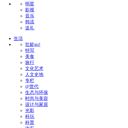
明星
影视
音乐
韩流
送礼
生活
壮龄go!
特写
美食
旅行
文化艺术
人文史地
专栏
@世代
生态与环保
时尚与美容
设计与家居
光影
科玩
科普