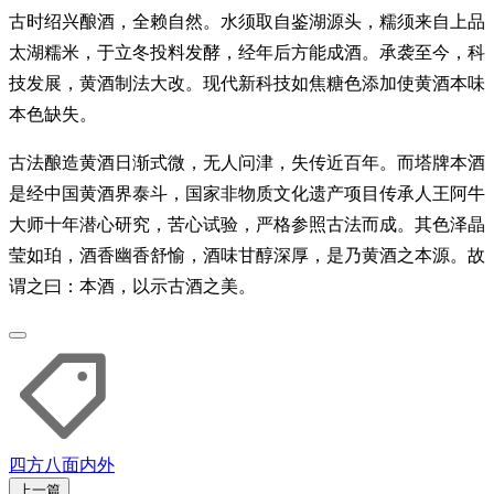
古时绍兴酿酒，全赖自然。水须取自鉴湖源头，糯须来自上品
太湖糯米，于立冬投料发酵，经年后方能成酒。承袭至今，科
技发展，黄酒制法大改。现代新科技如焦糖色添加使黄酒本味
本色缺失。
古法酿造黄酒日渐式微，无人问津，失传近百年。而塔牌本酒
是经中国黄酒界泰斗，国家非物质文化遗产项目传承人王阿牛
大师十年潜心研究，苦心试验，严格参照古法而成。其色泽晶
莹如珀，酒香幽香舒愉，酒味甘醇深厚，是乃黄酒之本源。故
谓之曰：本酒，以示古酒之美。
四方八面
内外
上一篇