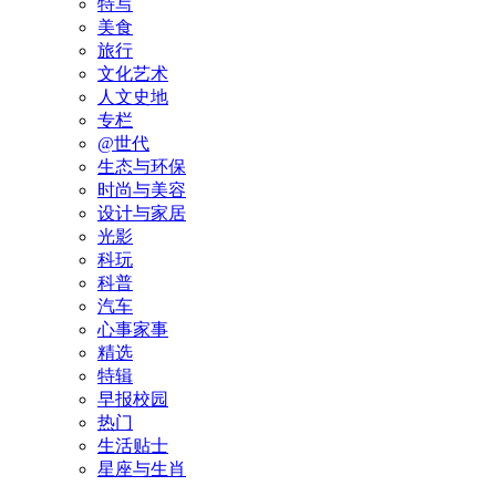
特写
美食
旅行
文化艺术
人文史地
专栏
@世代
生态与环保
时尚与美容
设计与家居
光影
科玩
科普
汽车
心事家事
精选
特辑
早报校园
热门
生活贴士
星座与生肖