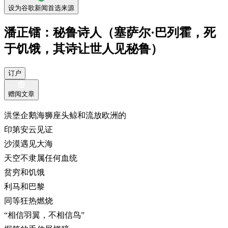
设为谷歌新闻首选来源
潘正镭：秘鲁诗人（塞萨尔·巴列霍，死
于饥饿，其诗让世人见秘鲁）
订户
赠阅文章
洪堡企鹅海狮座头鲸和流放欧洲的
印第安云见证
沙漠遇见大海
天空不隶属任何血统
贫穷和饥饿
利马和巴黎
同等狂热燃烧
“相信羽翼，不相信鸟”