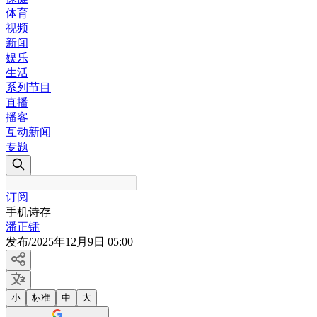
体育
视频
新闻
娱乐
生活
系列节目
直播
播客
互动新闻
专题
订阅
手机诗存
潘正镭
发布
/
2025年12月9日 05:00
小
标准
中
大