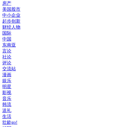
房产
美国股市
中小企业
起步创新
财经人物
国际
中国
东南亚
言论
社论
评论
交流站
漫画
娱乐
明星
影视
音乐
韩流
送礼
生活
壮龄go!