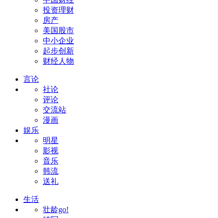
投资理财
房产
美国股市
中小企业
起步创新
财经人物
言论
社论
评论
交流站
漫画
娱乐
明星
影视
音乐
韩流
送礼
生活
壮龄go!