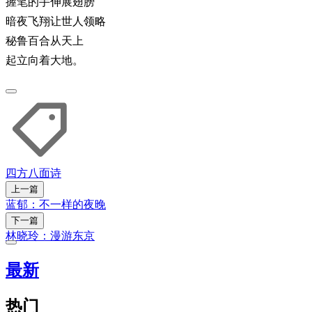
握笔的手伸展翅膀
暗夜飞翔让世人领略
秘鲁百合从天上
起立向着大地。
四方八面
诗
上一篇
蓝郁：不一样的夜晚
下一篇
林晓玲：漫游东京
最新
热门