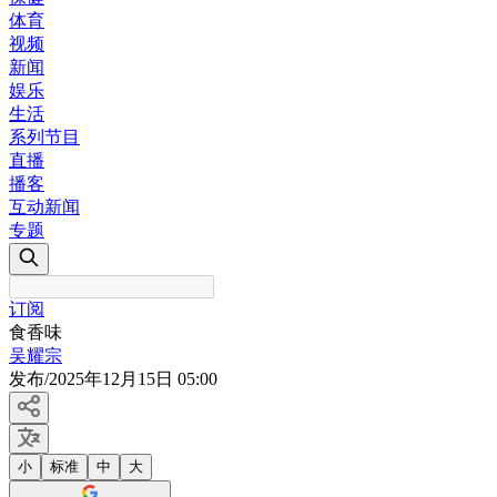
体育
视频
新闻
娱乐
生活
系列节目
直播
播客
互动新闻
专题
订阅
食香味
吴耀宗
发布
/
2025年12月15日 05:00
小
标准
中
大