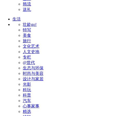
韩流
送礼
生活
壮龄go!
特写
美食
旅行
文化艺术
人文史地
专栏
@世代
生态与环保
时尚与美容
设计与家居
光影
科玩
科普
汽车
心事家事
精选