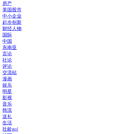
房产
美国股市
中小企业
起步创新
财经人物
国际
中国
东南亚
言论
社论
评论
交流站
漫画
娱乐
明星
影视
音乐
韩流
送礼
生活
壮龄go!