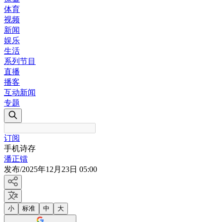
体育
视频
新闻
娱乐
生活
系列节目
直播
播客
互动新闻
专题
订阅
手机诗存
潘正镭
发布
/
2025年12月23日 05:00
小
标准
中
大