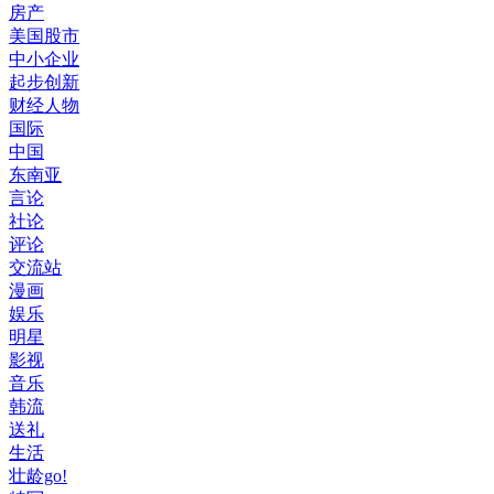
房产
美国股市
中小企业
起步创新
财经人物
国际
中国
东南亚
言论
社论
评论
交流站
漫画
娱乐
明星
影视
音乐
韩流
送礼
生活
壮龄go!