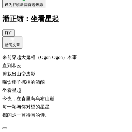
设为谷歌新闻首选来源
潘正镭：坐看星起
订户
赠阅文章
来前穿越大鬼相（Ogoh-Ogoh）本事
直到暮云
剪裁出山峦皮影
喝饮椰子棕榈的酒酿
坐看星起
今夜，在峇里岛乌布山巅
每一颗与你对望的星星
都闪烁一首待写的诗。