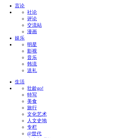
言论
社论
评论
交流站
漫画
娱乐
明星
影视
音乐
韩流
送礼
生活
壮龄go!
特写
美食
旅行
文化艺术
人文史地
专栏
@世代