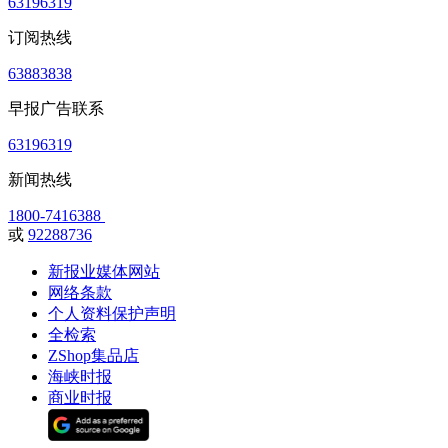
63196319
订阅热线
63883838
早报广告联系
63196319
新闻热线
1800-7416388
或
92288736
新报业媒体网站
网络条款
个人资料保护声明
全检索
ZShop集品店
海峡时报
商业时报