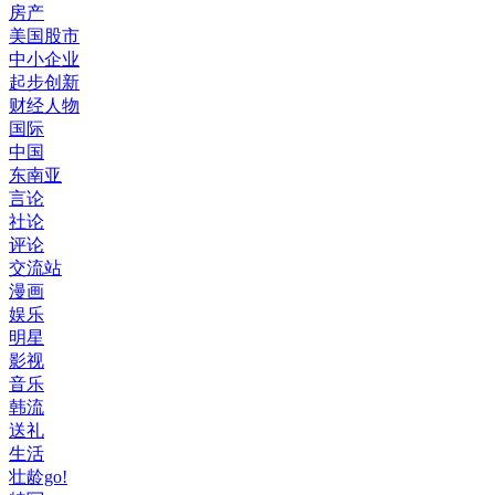
房产
美国股市
中小企业
起步创新
财经人物
国际
中国
东南亚
言论
社论
评论
交流站
漫画
娱乐
明星
影视
音乐
韩流
送礼
生活
壮龄go!