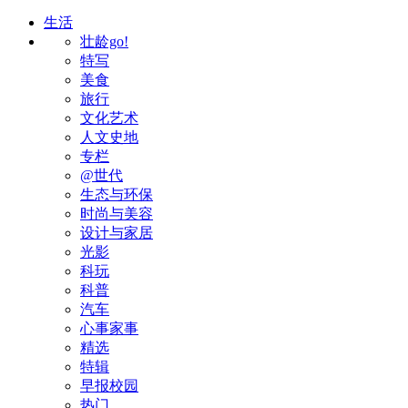
生活
壮龄go!
特写
美食
旅行
文化艺术
人文史地
专栏
@世代
生态与环保
时尚与美容
设计与家居
光影
科玩
科普
汽车
心事家事
精选
特辑
早报校园
热门