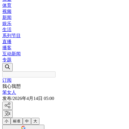
体育
视频
新闻
娱乐
生活
系列节目
直播
播客
互动新闻
专题
订阅
我心我愬
笨女人
发布
/
2026年4月14日 05:00
小
标准
中
大