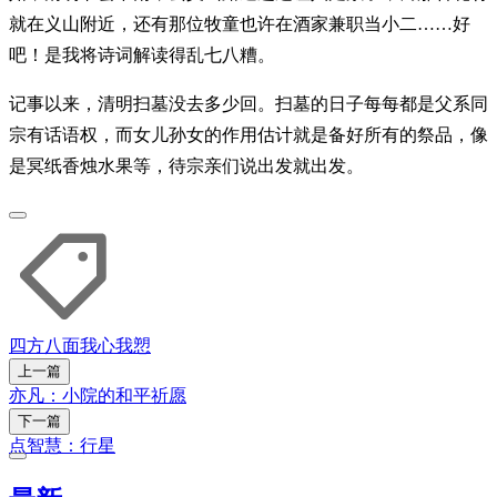
就在义山附近，还有那位牧童也许在酒家兼职当小二……好
吧！是我将诗词解读得乱七八糟。
记事以来，清明扫墓没去多少回。扫墓的日子每每都是父系同
宗有话语权，而女儿孙女的作用估计就是备好所有的祭品，像
是冥纸香烛水果等，待宗亲们说出发就出发。
四方八面
我心我愬
上一篇
亦凡：小院的和平祈愿
下一篇
点智慧：行星