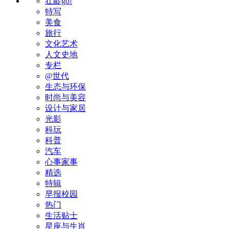
壮龄go!
特写
美食
旅行
文化艺术
人文史地
专栏
@世代
生态与环保
时尚与美容
设计与家居
光影
科玩
科普
汽车
心事家事
精选
特辑
早报校园
热门
生活贴士
星座与生肖