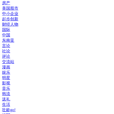
房产
美国股市
中小企业
起步创新
财经人物
国际
中国
东南亚
言论
社论
评论
交流站
漫画
娱乐
明星
影视
音乐
韩流
送礼
生活
壮龄go!