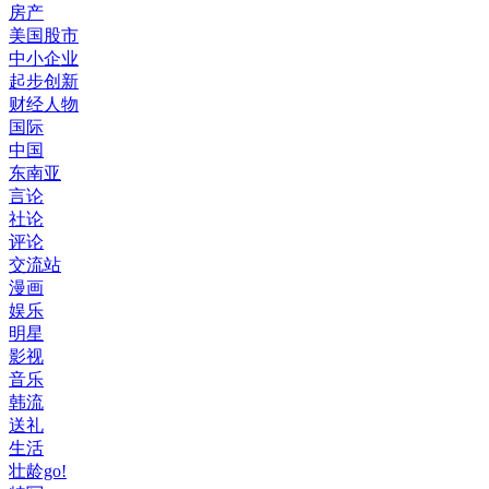
房产
美国股市
中小企业
起步创新
财经人物
国际
中国
东南亚
言论
社论
评论
交流站
漫画
娱乐
明星
影视
音乐
韩流
送礼
生活
壮龄go!