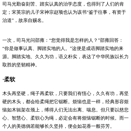
司马光勤奋刻苦、踏实认真的治学态度，也得到了人们的肯
定；宋英宗的儿子宋神宗赵顼也认为该书“鉴于往事，有资于
治道”，故亲自赐名。
一次，司马光问邵雍：“您觉得我是怎样的人？”邵雍回答：
“你是做事认真、脚踏实地的人。”这便是成语脚踏实地的来
源。脚踏实地、久久为功，语义朴实，表达了中华民族以长力
取胜的坚韧精神。
·柔软
木头再坚硬，绳子再柔软，只要我们有恆心，久久有功，再坚
硬的木头，都会给柔绳把它锯断。烦恼也是一样，经典形容烦
恼如木轭架在颈上，缚得人们无法出离、喘息。但只要以慈悲
心、智慧心、柔软心为绳，必定会有将烦恼锯断的时候。而一
个人的美德倘若能够长久坚持，便会如花香一般芬芳。