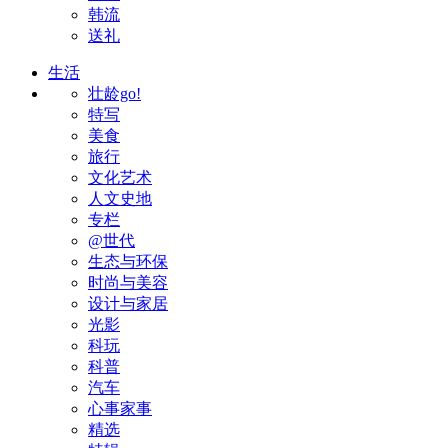
韩流
送礼
生活
壮龄go!
特写
美食
旅行
文化艺术
人文史地
专栏
@世代
生态与环保
时尚与美容
设计与家居
光影
科玩
科普
汽车
心事家事
精选