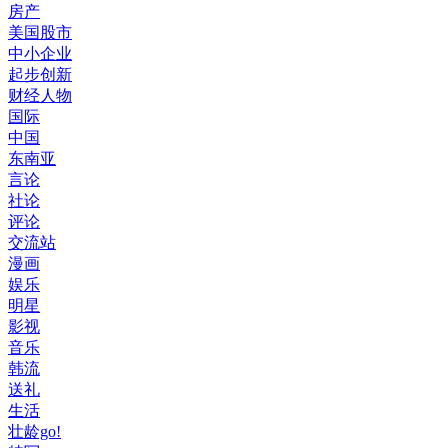
房产
美国股市
中小企业
起步创新
财经人物
国际
中国
东南亚
言论
社论
评论
交流站
漫画
娱乐
明星
影视
音乐
韩流
送礼
生活
壮龄go!