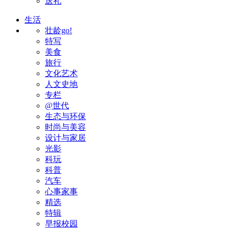
送礼
生活
壮龄go!
特写
美食
旅行
文化艺术
人文史地
专栏
@世代
生态与环保
时尚与美容
设计与家居
光影
科玩
科普
汽车
心事家事
精选
特辑
早报校园