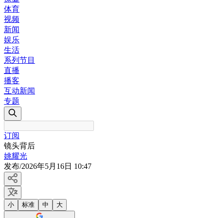
体育
视频
新闻
娱乐
生活
系列节目
直播
播客
互动新闻
专题
订阅
镜头背后
姚耀光
发布
/
2026年5月16日 10:47
小
标准
中
大