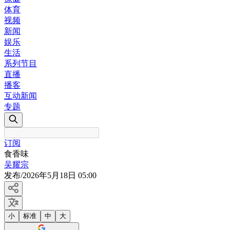
体育
视频
新闻
娱乐
生活
系列节目
直播
播客
互动新闻
专题
订阅
食香味
吴耀宗
发布
/
2026年5月18日 05:00
小
标准
中
大