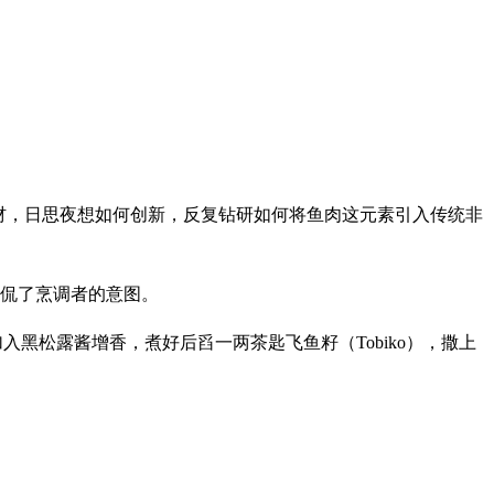
主题食材，日思夜想如何创新，反复钻研如何将鱼肉这元素引入传统非
调侃了烹调者的意图。
入黑松露酱增香，煮好后舀一两茶匙飞鱼籽（Tobiko），撒上