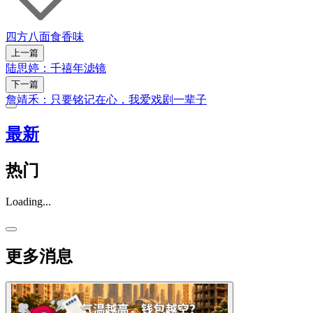
四方八面
食香味
上一篇
陆思婷：千禧年滤镜
下一篇
詹靖禾：只要铭记在心，我爱戏剧一辈子
最新
热门
Loading...
更多消息