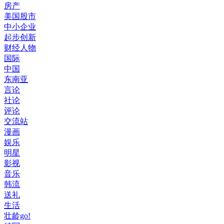
房产
美国股市
中小企业
起步创新
财经人物
国际
中国
东南亚
言论
社论
评论
交流站
漫画
娱乐
明星
影视
音乐
韩流
送礼
生活
壮龄go!