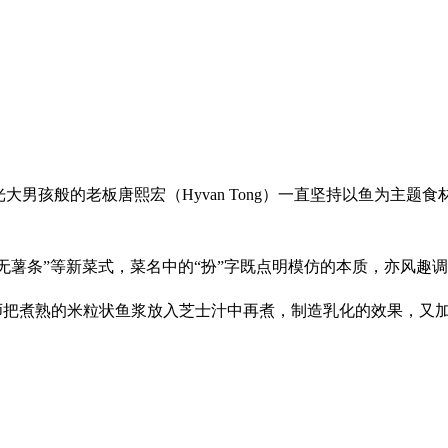
光大男孩般的老板唐熙宏（Hyvan Tong）一直坚持以鱼为
鱼无薯条”等新菜式，菜名中的“扮”字既点明模仿的本质，亦风趣
。厨师把煮熟的米粒状鱼浆放入芝士汁中再煮，制造乳化的效果，又加