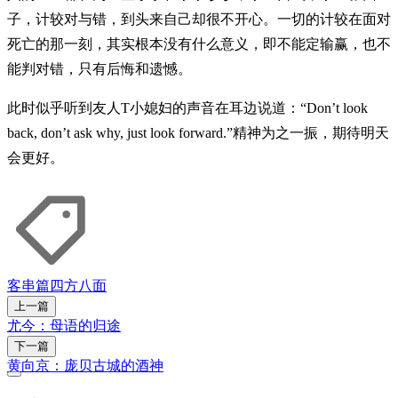
子，计较对与错，到头来自己却很不开心。一切的计较在面对
死亡的那一刻，其实根本没有什么意义，即不能定输赢，也不
能判对错，只有后悔和遗憾。
此时似乎听到友人T小媳妇的声音在耳边说道：“Don’t look
back, don’t ask why, just look forward.”精神为之一振，期待明天
会更好。
客串篇
四方八面
上一篇
尤今：母语的归途
下一篇
黄向京：庞贝古城的酒神