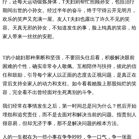
疗，还每天运动锻炼身体，T夫妇则帮忙照顾孙女，包括治疗
期间出世的小孙女。经过半年的奋斗，终于守得云开见明月，
欢乐的笑声又充满一屋。友人T夫妇也露出了许久不见的笑
容。天真无邪的孙女，不知道发生的事，脸上纯真的笑容，给
家人带来一丝丝的安慰。
T的小媳妇那种果断和坚强，不要回头往后看，积极解决眼前
困难的个性，确实非常令人敬佩。互相陪伴与扶持，彼此的信
任和鼓励，引导每个家人以正面的态度去正视问题，是真正在
背后支持全家人的动力和支柱。如今看着她脸上那股灿烂的笑
容，完全看不出曾经面对生死离别的斗争。
我们经常在事情发生之后，第一时间总是问为什么？然后开始
埋怨和追究责任，而不是去面对和解决当前的问题。指责别人
很容易，但却无济于事，那不是解决问题的根本方法。
人的一生都在为一些小事在争争吵吵，争一口气，争一张面