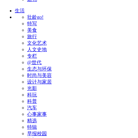
生活
壮龄go!
特写
美食
旅行
文化艺术
人文史地
专栏
@世代
生态与环保
时尚与美容
设计与家居
光影
科玩
科普
汽车
心事家事
精选
特辑
早报校园