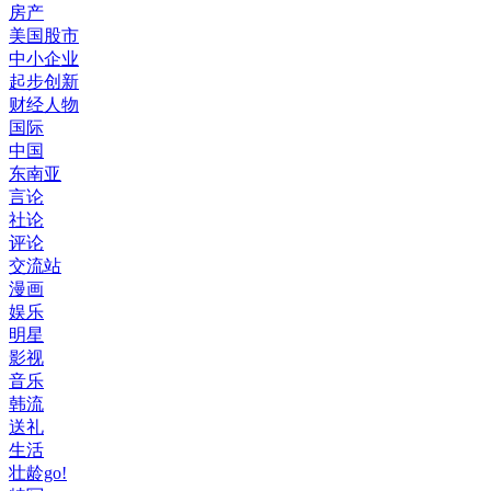
房产
美国股市
中小企业
起步创新
财经人物
国际
中国
东南亚
言论
社论
评论
交流站
漫画
娱乐
明星
影视
音乐
韩流
送礼
生活
壮龄go!