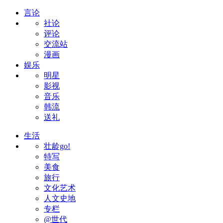
言论
社论
评论
交流站
漫画
娱乐
明星
影视
音乐
韩流
送礼
生活
壮龄go!
特写
美食
旅行
文化艺术
人文史地
专栏
@世代