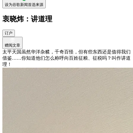
设为谷歌新闻首选来源
衷晓炜：讲道理
订户
赠阅文章
太平天国虽然华洋杂糅，千奇百怪，但有些东西还是值得我们
借鉴……你知道他们怎么称呼向百姓征粮、征税吗？叫作讲道
理！