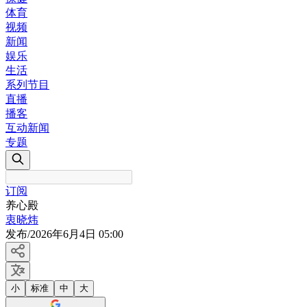
体育
视频
新闻
娱乐
生活
系列节目
直播
播客
互动新闻
专题
订阅
养心殿
衷晓炜
发布
/
2026年6月4日 05:00
小
标准
中
大