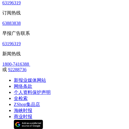
63196319
订阅热线
63883838
早报广告联系
63196319
新闻热线
1800-7416388
或
92288736
新报业媒体网站
网络条款
个人资料保护声明
全检索
ZShop集品店
海峡时报
商业时报