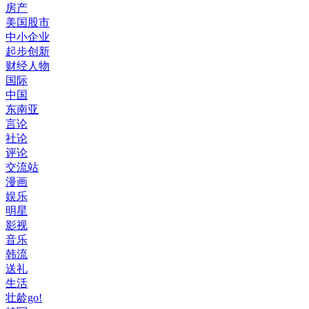
房产
美国股市
中小企业
起步创新
财经人物
国际
中国
东南亚
言论
社论
评论
交流站
漫画
娱乐
明星
影视
音乐
韩流
送礼
生活
壮龄go!