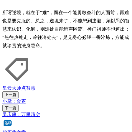
所谓逆境，就在于“难”，而在一个能勇敢奋斗的人面前，再难
也是要克服的。总之，逆境来了，不能想到逃避，须以忍的智
慧来认识、化解，则难处自能销声匿迹。禅门祖师不也道出：
“热往热处走，冷往冷处去”，足见身心必经一番淬炼，方能成
就珍贵的法身慧命。
星云大师点智慧
上一篇
小黛：金枣
下一篇
吴庆康：万里晴空