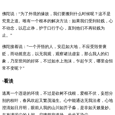
佛陀说：“为了外境的缘故，我们要搬到什么时候呢？这不是
究竟之道。唯有一个根本的解决方法：如果我们受到轻贱，心
不动念，以忍止诤，护于口行于心，直到他们不再轻贱为
止。”
佛陀接着说：“一个开悟的人，安忍如大地，不应受毁誉褒
贬，而动摇意志，以无我观，观察诸法虚妄，那么我人的幻
象，乃至世间的好坏，不过如水上泡沫，乍起乍灭，哪里会恒
常不变呢？”
·看淡
逃离一个违逆的环境，不过是砍树不伐根，爱根不伏，妄想分
别的枝叶，春风吹起又繁茂滋生。心中能通达无我法者，心地
澄清如日月明，眼前人我的山川如芥子淼，是非如天籁曼妙。
在布满泥尘的人间，启建慈悲道场，步步不染尘。