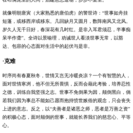
就像明朝唐寅（大家熟悉的唐伯虎）的警世诗：“世事如舟挂
短蓬，或移西岸或移东。几回缺月又圆月，数阵南风又北风。
岁久人无千日好，春深花有几时红。是非入耳君须忍，半事痴
呆半作聋”。全诗以景喻理，劝诫世人看淡世事无常，以豁
达、包容的心态面对生活中的起伏与是非。
·克难
时序尚有春夏秋冬，世情又岂无冷暖炎凉？一个有智慧的人，
面对世情寒冽，他不但无所畏惧，反而会藉此考验，培养忍性
之德，训练自我坚强之志。世事不免倒果为因，颠倒黑白，倘
若我们因为事总不能如己愿而抱持愤世嫉俗的观念，只会丧失
上进的意志。反之，以“夫善者是诸恶之师，恶者是万善之资”
的积极心态，面对颠倒的世事，就能长养我们的慈悲心、平等
心。