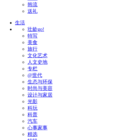
韩流
送礼
生活
壮龄go!
特写
美食
旅行
文化艺术
人文史地
专栏
@世代
生态与环保
时尚与美容
设计与家居
光影
科玩
科普
汽车
心事家事
精选