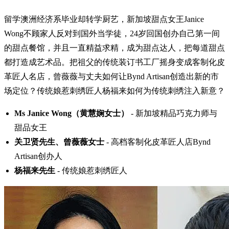
留学澳洲经济系毕业却转学厨艺，新加坡甜点女王Janice
Wong不顾家人反对到国外当学徒，24岁回国创办自己第一间
的甜点餐馆，并且一直精益求精，成为甜点达人，把每道甜点
都打造成艺术品。把祖父的传统装订书工厂摇身变成客制化皮
革匠人名店，曾薇薇与丈夫如何让Bynd Artisan创造出新的市
场定位？传统娘惹刺绣匠人杨福来如何为传统刺绣注入新意？
Ms Janice Wong（黄慧娴女士）
- 新加坡精品巧克力师与
甜品女王
关卫贤先生、曾薇薇女士
- 高档客制化皮革匠人店Bynd
Artisan创办人
杨福来先生
- 传统娘惹刺绣匠人