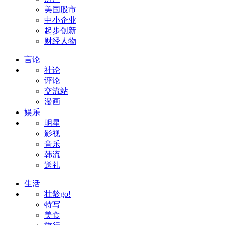
美国股市
中小企业
起步创新
财经人物
言论
社论
评论
交流站
漫画
娱乐
明星
影视
音乐
韩流
送礼
生活
壮龄go!
特写
美食