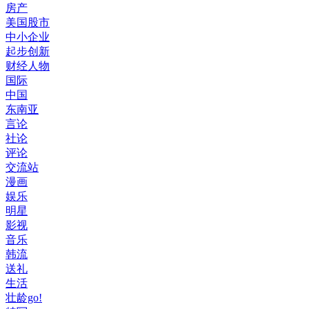
房产
美国股市
中小企业
起步创新
财经人物
国际
中国
东南亚
言论
社论
评论
交流站
漫画
娱乐
明星
影视
音乐
韩流
送礼
生活
壮龄go!