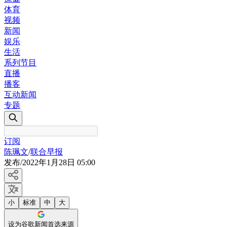
体育
视频
新闻
娱乐
生活
系列节目
直播
播客
互动新闻
专题
订阅
陈珮文
/
联合早报
发布
/
2022年1月28日 05:00
小
标准
中
大
设为谷歌新闻首选来源