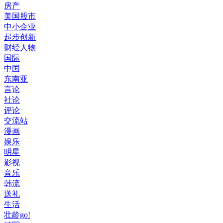
房产
美国股市
中小企业
起步创新
财经人物
国际
中国
东南亚
言论
社论
评论
交流站
漫画
娱乐
明星
影视
音乐
韩流
送礼
生活
壮龄go!