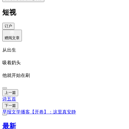
短视
订户
赠阅文章
从出生
吸着奶头
他就开始在刷
上一篇
诗五首
下一篇
早报文学播客【开卷】：这里真安静
最新