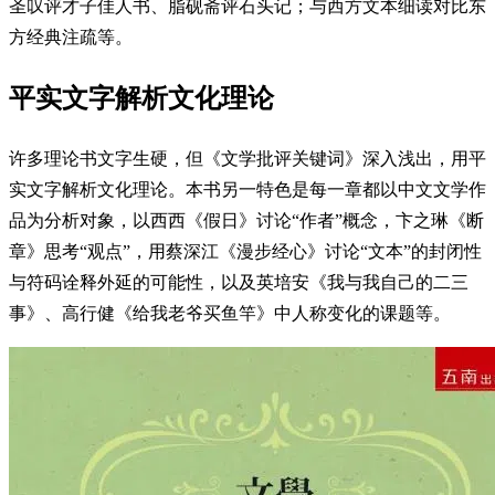
圣叹评才子佳人书、脂砚斋评石头记；与西方文本细读对比东
方经典注疏等。
平实文字解析文化理论
许多理论书文字生硬，但《文学批评关键词》深入浅出，用平
实文字解析文化理论。本书另一特色是每一章都以中文文学作
品为分析对象，以西西《假日》讨论“作者”概念，卞之琳《断
章》思考“观点”，用蔡深江《漫步经心》讨论“文本”的封闭性
与符码诠释外延的可能性，以及英培安《我与我自己的二三
事》、高行健《给我老爷买鱼竿》中人称变化的课题等。