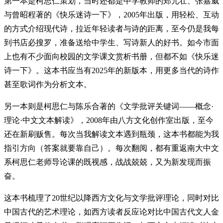
第一本是柯思仁策划，当时还都是中学教师的郑元壮、张嘉威
与曾昭程著的《快乐迷诗一下》，2005年出版，用轻松、互动
的方式介绍现代诗，拉近年轻读者与诗的距离，至今仍是我每
到书店必搜罗，准备送给中学生、写诗新人的好书。如今市面
上也有不少面向校园的文学课文赏析书册，但都不如《快乐迷
诗一下》。这本书应当有2025年的新版本，用更多当代的诗作
甚至歌词作为分析文本。
另一本则是柯思仁与陈乐合著的《文学批评关键词——概念·
理论·中文文本解读》，2008年由八方文化创作室出版，至今
还在新刷贩售。每次当我解读文本遇到瓶颈，这本书都能为我
指引方向（答案就要靠自己）。每次翻阅，都有重返南大中文
系柯思仁老师导论课的既视感，战战兢兢，又为新发现而振
奋。
这本书梳理了20世纪以降西方文化与文学批评理论，同时对比
中国古代的艺术理论，如西方读者反应论对比中国古代文人金