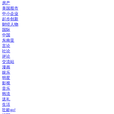
房产
美国股市
中小企业
起步创新
财经人物
国际
中国
东南亚
言论
社论
评论
交流站
漫画
娱乐
明星
影视
音乐
韩流
送礼
生活
壮龄go!