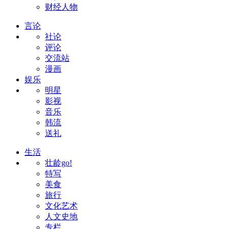
财经人物
言论
社论
评论
交流站
漫画
娱乐
明星
影视
音乐
韩流
送礼
生活
壮龄go!
特写
美食
旅行
文化艺术
人文史地
专栏