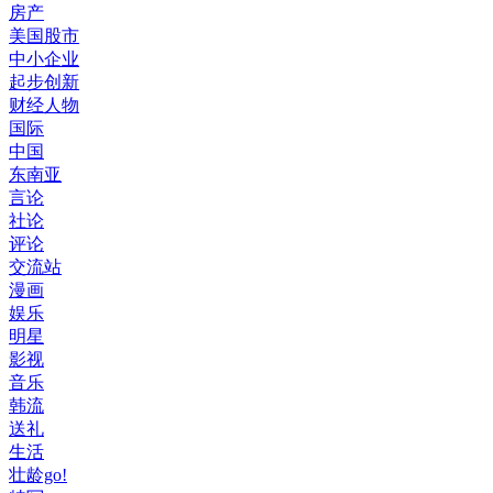
房产
美国股市
中小企业
起步创新
财经人物
国际
中国
东南亚
言论
社论
评论
交流站
漫画
娱乐
明星
影视
音乐
韩流
送礼
生活
壮龄go!