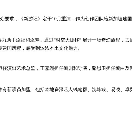
要求，《新游记》定于10月重演，作为创作团队给新加坡建国60
得力助手添福和添寿，通过“时空大挪移” 展开一场奇幻旅程，
坡建国历程，感受到浓浓本土文化魅力。
担任演出艺术总监，王嘉翊担任编剧和导演，骆思卫担任编曲及
。
并有新演员加盟，包括本地资深艺人钱翰群、沈炜竣、易凌、卓