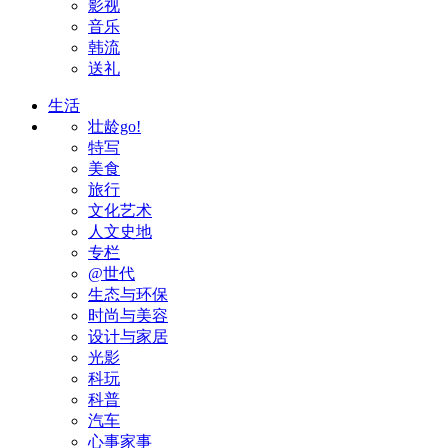
影视
音乐
韩流
送礼
生活
壮龄go!
特写
美食
旅行
文化艺术
人文史地
专栏
@世代
生态与环保
时尚与美容
设计与家居
光影
科玩
科普
汽车
心事家事