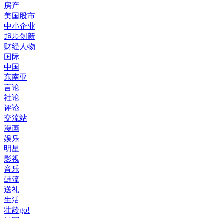
房产
美国股市
中小企业
起步创新
财经人物
国际
中国
东南亚
言论
社论
评论
交流站
漫画
娱乐
明星
影视
音乐
韩流
送礼
生活
壮龄go!