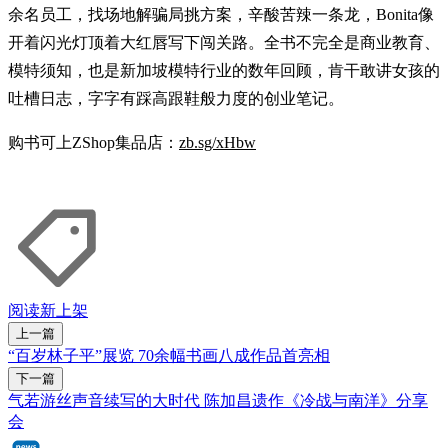
余名员工，找场地解骗局挑方案，辛酸苦辣一条龙，Bonita像
开着闪光灯顶着大红唇写下闯关路。全书不完全是商业教育、
模特须知，也是新加坡模特行业的数年回顾，肯干敢讲女孩的
吐槽日志，字字有踩高跟鞋般力度的创业笔记。
购书可上ZShop集品店：
zb.sg/xHbw
阅读
新上架
上一篇
“百岁林子平”展览 70余幅书画八成作品首亮相
下一篇
气若游丝声音续写的大时代 陈加昌遗作《冷战与南洋》分享
会