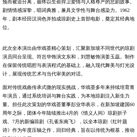
预而被迫分离，最终以生命捍卫爱情与人格尊严的悲剧故事。
剧情情感深挚，唱词典雅，兼具文学性与舞台感染力。1962
年，剧本经田汉润色并拍成琼剧史上首部电影，奠定其经典地
位。
此次全本演出由华戏荟精心策划，汇聚新加坡不同世代的琼剧
演员同台呈现。符岂华饰演文东和，刘慧敏饰演姜玉蕊。制作
在保留传统唱腔与表演程式的基础上，融入现代舞美与灯光设
计，展现传统艺术与当代审美的对话。
面对传统戏曲传承式微的现实挑战，华戏荟多年来持续培育青
年演员，通过系统培训与舞台实践，为本地琼剧注入新生力
量。担任此次策划的华戏荟董事彭业华表示，在新加坡建国60
周年之际，团体今年陆续推出4月的《情义人间》琼剧折子
戏、7月的新编琼剧《孔雀东南飞》，以全本琼剧《红叶题
诗》作为年度压轴之作，回归经典，旨在以传统为根基，推动