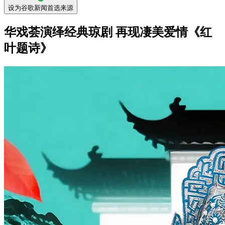
设为谷歌新闻首选来源
华戏荟演绎经典琼剧 再现凄美爱情《红
叶题诗》