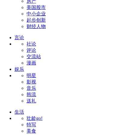
房产
美国股市
中小企业
起步创新
财经人物
言论
社论
评论
交流站
漫画
娱乐
明星
影视
音乐
韩流
送礼
生活
壮龄go!
特写
美食