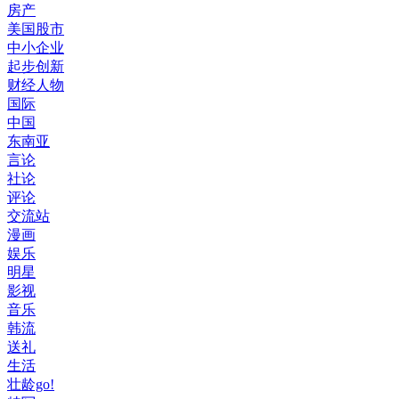
房产
美国股市
中小企业
起步创新
财经人物
国际
中国
东南亚
言论
社论
评论
交流站
漫画
娱乐
明星
影视
音乐
韩流
送礼
生活
壮龄go!