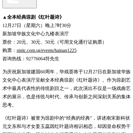
▲
全本经典琼剧《红叶题诗》
12月27日（星期六）晚上7时30分
新加坡华族文化中心九楼表演厅
票价：20元、30元、50元（可用文化通行证购票）
购票：
sistic.com.sg/events/hainan1225
咨询热线：92776064符先生
为庆祝新加坡建国60周年，华戏荟将于12月27日在新加坡华族
文化中心表演厅呈献全本经典琼剧《红叶题诗》。作为琼剧艺
术中最具代表性的传统剧目之一，此次演出不仅是一场戏曲艺
术的展示，也是传统与时代、传承与创新之间深刻关系的集体
思考。
《红叶题诗》被誉为琼剧中的“经典的经典”，讲述南宋新科状
元文东和与才女姜玉蕊因红叶题诗相识相恋，却因皇命权势干