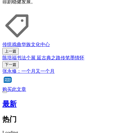
琼剧稳健发展。
传统戏曲
华族文化中心
上一篇
陈培福书法个展 延古典之路传笔墨情怀
下一篇
张永修：一个月又一个月
购买此文章
最新
热门
Loading...