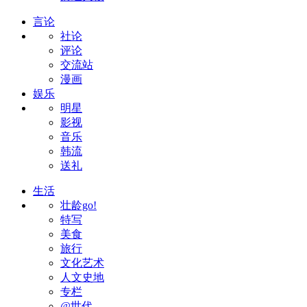
言论
社论
评论
交流站
漫画
娱乐
明星
影视
音乐
韩流
送礼
生活
壮龄go!
特写
美食
旅行
文化艺术
人文史地
专栏
@世代