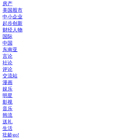
房产
美国股市
中小企业
起步创新
财经人物
国际
中国
东南亚
言论
社论
评论
交流站
漫画
娱乐
明星
影视
音乐
韩流
送礼
生活
壮龄go!