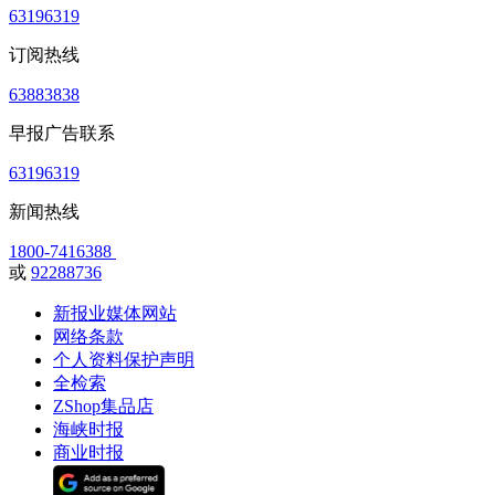
63196319
订阅热线
63883838
早报广告联系
63196319
新闻热线
1800-7416388
或
92288736
新报业媒体网站
网络条款
个人资料保护声明
全检索
ZShop集品店
海峡时报
商业时报