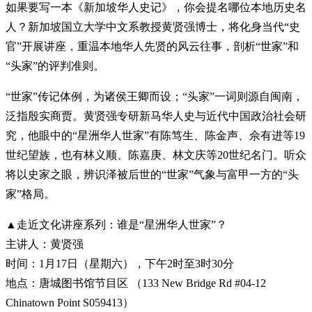
如果要写一本《新加坡华人史记》，你会提名哪位本地历史名
人？新加坡国立大学中文系教授黄贤强博士，将化身当代“史
官”开展讲座，重温本地华人先贤的风云往事，剖析“世家”和
“头家”的评判准则。
“世家”传记体例，为诸侯王卿而设；“头家”一词则源自闽南，
泛指殷实商贾。黄贤强专研新马华人史与近代中国政治社会研
究，他眼中的“星洲华人世家”有陈笃生、陈金声、佘有进等19
世纪望族，也有林义顺、陈嘉庚、林文庆等20世纪名门。听众
将以史家之眼，辨识泽被后世的“世家”气象与富甲一方的“头
家”格局。
▲走近文化讲座系列：谁是“星洲华人世家”？
主讲人：黄贤强
时间：1月17日（星期六），下午2时至3时30分
地点：唐城图书馆节目区 （133 New Bridge Rd #04-12
Chinatown Point S059413）