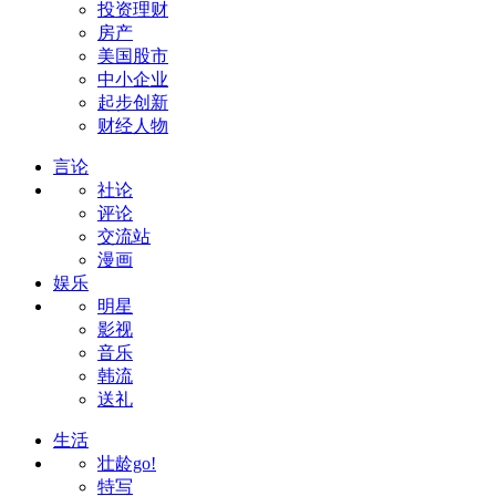
投资理财
房产
美国股市
中小企业
起步创新
财经人物
言论
社论
评论
交流站
漫画
娱乐
明星
影视
音乐
韩流
送礼
生活
壮龄go!
特写