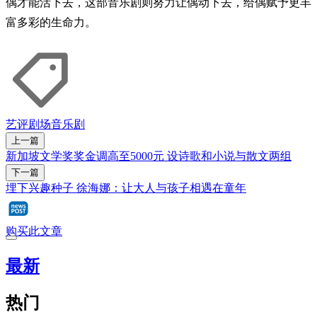
偶才能活下去，这部音乐剧则努力让偶动下去，给偶赋予更丰
富多彩的生命力。
艺评
剧场
音乐剧
上一篇
新加坡文学奖奖金调高至5000元 设诗歌和小说与散文两组
下一篇
埋下兴趣种子 徐海娜：让大人与孩子相遇在童年
购买此文章
最新
热门