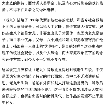
大家庭的期待，面对诱人奖学金，以及内心对传统布袋戏的热
爱，不得不在几者之间做出选择。
《老九》描绘了1980年代新加坡社会的缩影。和当今社会截然
不同的大家庭光景，可以说人丁兴旺，但也充满人情束缚。妈
妈连生八个都是女儿，非要生出儿子才罢休；也因为老九是独
子，而且学业优异，父母、八个姐姐和姐夫都把希望寄托在他
身上，强加在一人身上的“为你好”，是真的好吗？这些生动体
现了传统社会观念，以及个人压迫，而大家庭表象底下的观念
和运作方式，到今天不一定就不复存在。
这些设定并没有让《老九》音乐剧显得过时或老生常谈。不仅
是因为它生动描绘了特定的时代面貌，当中也不乏戏谑的反
思。老九出生前，爸爸在外面和别人打赌这胎是男的，导致后
来医院接到的电话“络绎不绝”。这一情节不仅显现涉及人数和
金额之多，也折射出当时的赌博风气，使作品的意涵不止于重
男轻女。