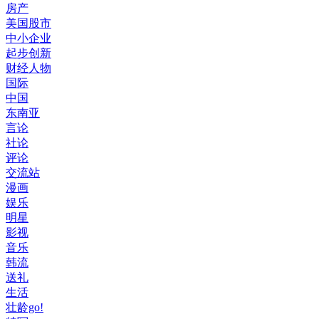
房产
美国股市
中小企业
起步创新
财经人物
国际
中国
东南亚
言论
社论
评论
交流站
漫画
娱乐
明星
影视
音乐
韩流
送礼
生活
壮龄go!