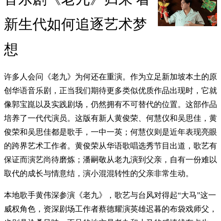
新生代如何追逐艺术梦
想
许多人会问《老九》为何还在重演。作为立足新加坡本土的原
创华语音乐剧，正当我们期待更多类似优质作品出现时，它就
像郭宝崑以及实践剧场，仍然拥有不可替代的位置。这部作品
培养了一代代演员。这版有新人黄俊荣、何慧仪和吴思佳，黄
俊荣和吴思佳都是歌手，一中一英；何慧仪则是近年表现亮眼
的跨界艺术工作者。黄俊荣从华语歌唱选秀节目出道，歌艺有
保证而演艺尚待磨炼；潘嗣敬从老九演到父亲，自有一份难以
取代的成长与情意结，演小混混转性的父亲非常生动。
本地歌手黄伟深参演《老九》，歌艺与台风对得起“大马”这一
威权角色，资深剧场工作者蔡德耀演英雄迟暮的布袋戏师父，