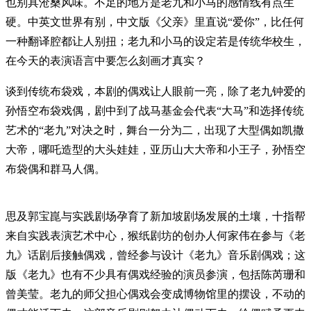
也别具沧桑风味。不足的地方是老九和小马的感情线有点生
硬。中英文世界有别，中文版《父亲》里直说“爱你”，比任何
一种翻译腔都让人别扭；老九和小马的设定若是传统华校生，
在今天的表演语言中要怎么刻画才真实？
谈到传统布袋戏，本剧的偶戏让人眼前一亮，除了老九钟爱的
孙悟空布袋戏偶，剧中到了战马基金会代表“大马”和选择传统
艺术的“老九”对决之时，舞台一分为二，出现了大型偶如凯撒
大帝，哪吒造型的大头娃娃，亚历山大大帝和小王子，孙悟空
布袋偶和群马人偶。
思及郭宝崑与实践剧场孕育了新加坡剧场发展的土壤，十指帮
来自实践表演艺术中心，猴纸剧坊的创办人何家伟在参与《老
九》话剧后接触偶戏，曾经参与设计《老九》音乐剧偶戏；这
版《老九》也有不少具有偶戏经验的演员参演，包括陈芮珊和
曾美莹。老九的师父担心偶戏会变成博物馆里的摆设，不动的