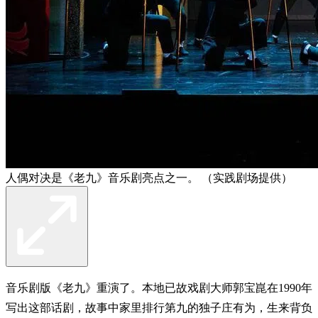
人偶对决是《老九》音乐剧亮点之一。 （实践剧场提供）
音乐剧版《老九》重演了。本地已故戏剧大师郭宝崑在1990年
写出这部话剧，故事中家里排行第九的独子庄有为，生来背负