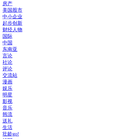
房产
美国股市
中小企业
起步创新
财经人物
国际
中国
东南亚
言论
社论
评论
交流站
漫画
娱乐
明星
影视
音乐
韩流
送礼
生活
壮龄go!