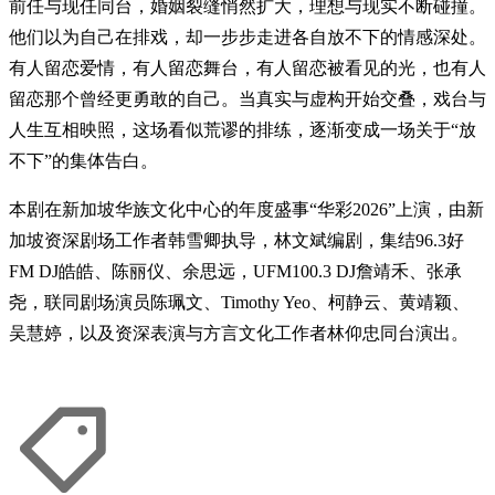
前任与现任同台，婚姻裂缝悄然扩大，理想与现实不断碰撞。
他们以为自己在排戏，却一步步走进各自放不下的情感深处。
有人留恋爱情，有人留恋舞台，有人留恋被看见的光，也有人
留恋那个曾经更勇敢的自己。当真实与虚构开始交叠，戏台与
人生互相映照，这场看似荒谬的排练，逐渐变成一场关于“放
不下”的集体告白。
本剧在新加坡华族文化中心的年度盛事“华彩2026”上演，由新
加坡资深剧场工作者韩雪卿执导，林文斌编剧，集结96.3好
FM DJ皓皓、陈丽仪、余思远，UFM100.3 DJ詹靖禾、张承
尧，联同剧场演员陈珮文、Timothy Yeo、柯静云、黄靖颖、
吴慧婷，以及资深表演与方言文化工作者林仰忠同台演出。