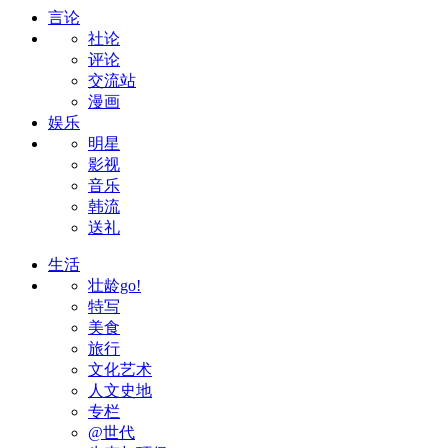
言论
社论
评论
交流站
漫画
娱乐
明星
影视
音乐
韩流
送礼
生活
壮龄go!
特写
美食
旅行
文化艺术
人文史地
专栏
@世代