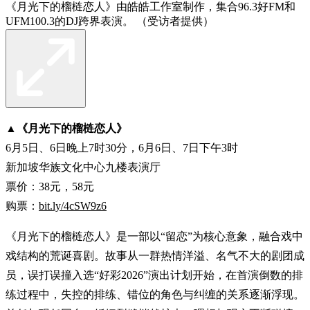
《月光下的榴梿恋人》由皓皓工作室制作，集合96.3好FM和
UFM100.3的DJ跨界表演。 （受访者提供）
▲《月光下的榴梿恋人》
6月5日、6日晚上7时30分，6月6日、7日下午3时
新加坡华族文化中心九楼表演厅
票价：38元，58元
购票：
bit.ly/4cSW9z6
《月光下的榴梿恋人》是一部以“留恋”为核心意象，融合戏中
戏结构的荒诞喜剧。故事从一群热情洋溢、名气不大的剧团成
员，误打误撞入选“好彩2026”演出计划开始，在首演倒数的排
练过程中，失控的排练、错位的角色与纠缠的关系逐渐浮现。