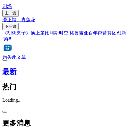
剧场
上一篇
潘正镭：青莲花
下一篇
《胡桃夹子》换上第比利斯时空 格鲁吉亚百年芭蕾舞团创新
演绎
购买此文章
最新
热门
Loading...
更多消息