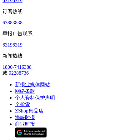
63196319
订阅热线
63883838
早报广告联系
63196319
新闻热线
1800-7416388
或
92288736
新报业媒体网站
网络条款
个人资料保护声明
全检索
ZShop集品店
海峡时报
商业时报