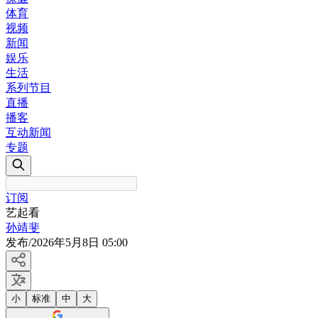
体育
视频
新闻
娱乐
生活
系列节目
直播
播客
互动新闻
专题
订阅
艺起看
孙靖斐
发布
/
2026年5月8日 05:00
小
标准
中
大