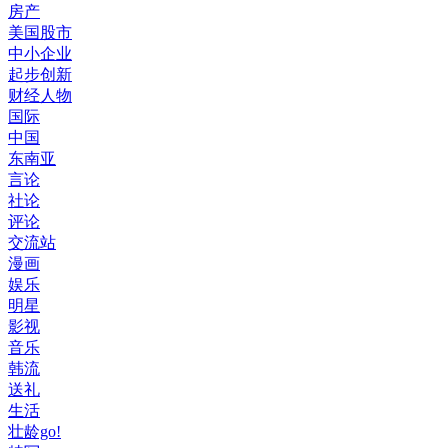
房产
美国股市
中小企业
起步创新
财经人物
国际
中国
东南亚
言论
社论
评论
交流站
漫画
娱乐
明星
影视
音乐
韩流
送礼
生活
壮龄go!