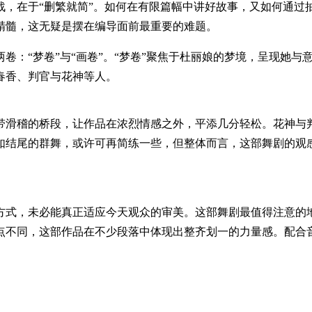
战，在于“删繁就简”。如何在有限篇幅中讲好故事，又如何通过
精髓，这无疑是摆在编导面前最重要的难题。
：“梦卷”与“画卷”。“梦卷”聚焦于杜丽娘的梦境，呈现她与
春香、判官与花神等人。
带滑稽的桥段，让作品在浓烈情感之外，平添几分轻松。花神与判
如结尾的群舞，或许可再简练一些，但整体而言，这部舞剧的观
方式，未必能真正适应今天观众的审美。这部舞剧最值得注意的
点不同，这部作品在不少段落中体现出整齐划一的力量感。配合