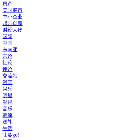
房产
美国股市
中小企业
起步创新
财经人物
国际
中国
东南亚
言论
社论
评论
交流站
漫画
娱乐
明星
影视
音乐
韩流
送礼
生活
壮龄go!