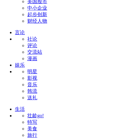
美国股市
中小企业
起步创新
财经人物
言论
社论
评论
交流站
漫画
娱乐
明星
影视
音乐
韩流
送礼
生活
壮龄go!
特写
美食
旅行