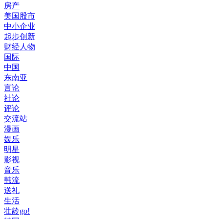
房产
美国股市
中小企业
起步创新
财经人物
国际
中国
东南亚
言论
社论
评论
交流站
漫画
娱乐
明星
影视
音乐
韩流
送礼
生活
壮龄go!