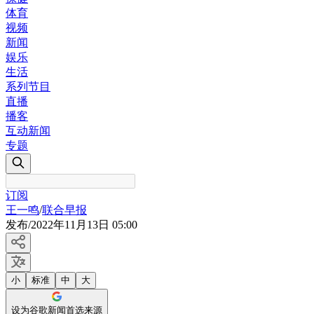
体育
视频
新闻
娱乐
生活
系列节目
直播
播客
互动新闻
专题
订阅
王一鸣
/
联合早报
发布
/
2022年11月13日 05:00
小
标准
中
大
设为谷歌新闻首选来源