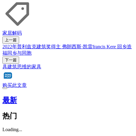
家居解码
上一篇
2022年普利兹克建筑奖得主 弗朗西斯·凯雷francis Kere 回乡造
福同乡与同胞
下一篇
具建筑思维的家具
购买此文章
最新
热门
Loading...