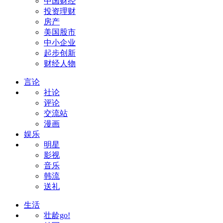
中国财经
投资理财
房产
美国股市
中小企业
起步创新
财经人物
言论
社论
评论
交流站
漫画
娱乐
明星
影视
音乐
韩流
送礼
生活
壮龄go!