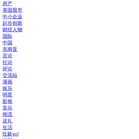
房产
美国股市
中小企业
起步创新
财经人物
国际
中国
东南亚
言论
社论
评论
交流站
漫画
娱乐
明星
影视
音乐
韩流
送礼
生活
壮龄go!