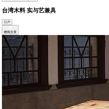
台湾木料 实与艺兼具
订户
赠阅文章