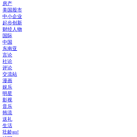
房产
美国股市
中小企业
起步创新
财经人物
国际
中国
东南亚
言论
社论
评论
交流站
漫画
娱乐
明星
影视
音乐
韩流
送礼
生活
壮龄go!