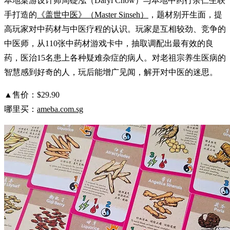
本地桌游设计师周礎泓（Daryl Chow）与本地中药行余仁生联
手打造的
《盖世中医》（Master Sinseh）
，题材别开生面，提
高玩家对中药材与中医疗程的认识。玩家是互相较劲、竞争的
中医师，从110张中药材游戏卡中，抽取调配出最有效的良
药，医治15名患上各种疑难杂症的病人。对老祖宗养生医病的
智慧感到好奇的人，玩后能增广见闻，解开对中医的迷思。
▲售价：$29.90
哪里买：
ameba.com.sg