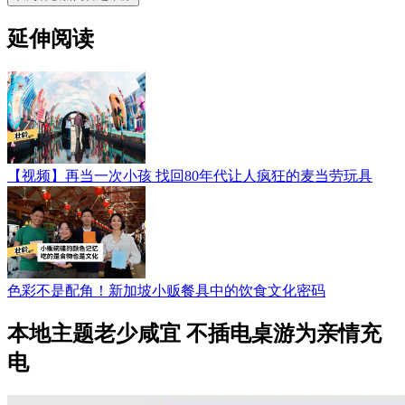
延伸阅读
【视频】再当一次小孩 找回80年代让人疯狂的麦当劳玩具
色彩不是配角！新加坡小贩餐具中的饮食文化密码
本地主题老少咸宜 不插电桌游为亲情充
电