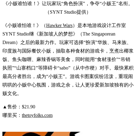
《小贩谁怕谁！》让玩家玩“角色扮演”，争夺“小贩王”名衔。
（SYNT Studio提供）
《小贩谁怕谁！》（
Hawker Wars
）是本地游戏设计工作室
SYNT Studio继《新加坡人的梦想》（The Singaporean
Dream）之后的最新力作。玩家可选择“扮演”华族、马来族、
印度族与国际餐饮小贩，抽取各种食材的游戏卡，烹煮出椰浆
饭、鱼头咖喱、麻辣香锅等美食，同时能用“食材涨价”“吊销
执照”“山寨档口”等障碍卡“sabo”（从中作梗）对手。最快累积
最高分者胜出，成为“小贩王”。游戏卡图案缤纷活泼，重现闹
哄哄的小贩中心氛围，游戏之余，让人更珍爱新加坡独有的小
贩文化。
▲售价：$21.90
哪里买：
thetoyfolks.com