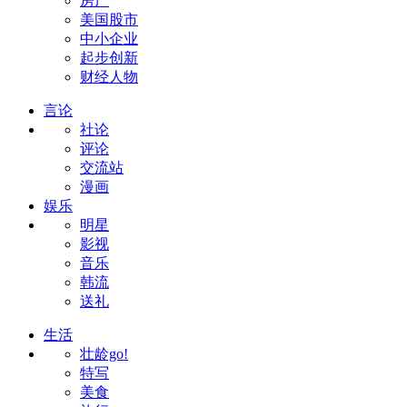
房产
美国股市
中小企业
起步创新
财经人物
言论
社论
评论
交流站
漫画
娱乐
明星
影视
音乐
韩流
送礼
生活
壮龄go!
特写
美食