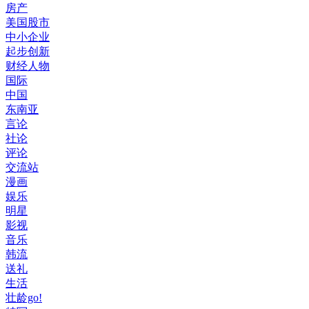
房产
美国股市
中小企业
起步创新
财经人物
国际
中国
东南亚
言论
社论
评论
交流站
漫画
娱乐
明星
影视
音乐
韩流
送礼
生活
壮龄go!