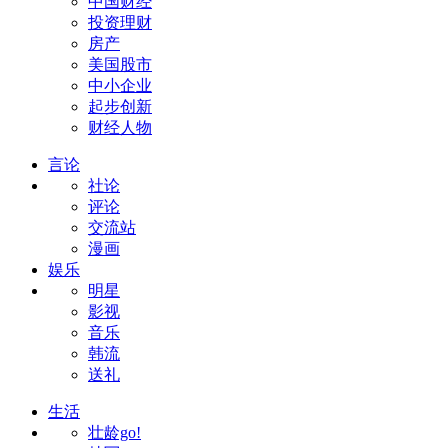
中国财经
投资理财
房产
美国股市
中小企业
起步创新
财经人物
言论
社论
评论
交流站
漫画
娱乐
明星
影视
音乐
韩流
送礼
生活
壮龄go!