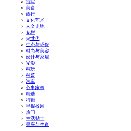
特写
美食
旅行
文化艺术
人文史地
专栏
@世代
生态与环保
时尚与美容
设计与家居
光影
科玩
科普
汽车
心事家事
精选
特辑
早报校园
热门
生活贴士
星座与生肖