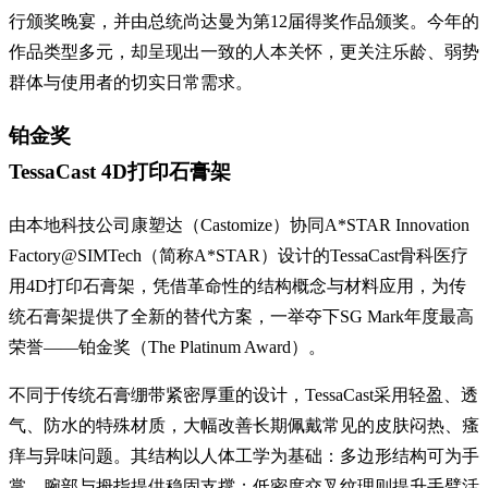
行颁奖晚宴，并由总统尚达曼为第12届得奖作品颁奖。今年的
作品类型多元，却呈现出一致的人本关怀，更关注乐龄、弱势
群体与使用者的切实日常需求。
铂金奖
TessaCast 4D打印石膏架
由本地科技公司康塑达（Castomize）协同A*STAR Innovation
Factory@SIMTech（简称A*STAR）设计的TessaCast骨科医疗
用4D打印石膏架，凭借革命性的结构概念与材料应用，为传
统石膏架提供了全新的替代方案，一举夺下SG Mark年度最高
荣誉——铂金奖（The Platinum Award）。
不同于传统石膏绷带紧密厚重的设计，TessaCast采用轻盈、透
气、防水的特殊材质，大幅改善长期佩戴常见的皮肤闷热、瘙
痒与异味问题。其结构以人体工学为基础：多边形结构可为手
掌、腕部与拇指提供稳固支撑；低密度交叉纹理则提升手臂活