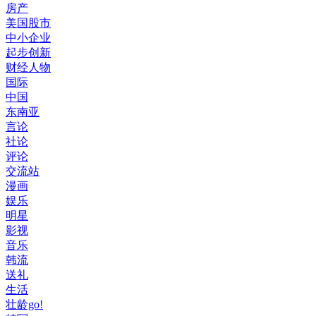
房产
美国股市
中小企业
起步创新
财经人物
国际
中国
东南亚
言论
社论
评论
交流站
漫画
娱乐
明星
影视
音乐
韩流
送礼
生活
壮龄go!