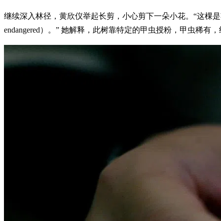
继续深入林径，黄欣仪举起长剪，小心剪下一朵小花。“这棵是婆罗洲暗罗
endangered）。” 她解释，此树靠特定的甲虫授粉，甲虫