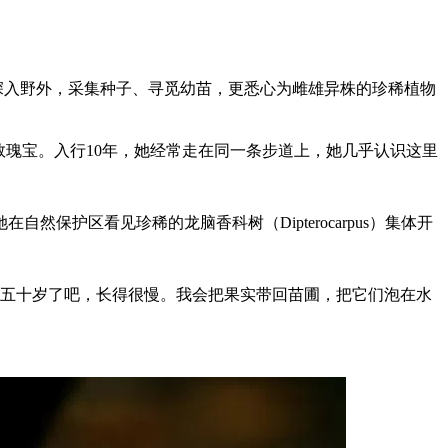
深入野外，采集种子、寻觅幼苗，更悉心为雌雄异株的珍稀植物
数瑰宝。入行10年，她经常走在同一条步道上，她几乎认识这里
保护区看见珍稀的龙脑香科树（Dipterocarpus）集体开
应该有四五十岁了吧，长得很慢。我会把果实带回苗圃，把它们泡在水