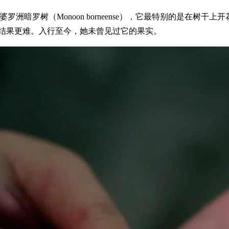
树（Monoon borneense），它最特别的是在树干上开花。在
稀有，结果更难。入行至今，她未曾见过它的果实。