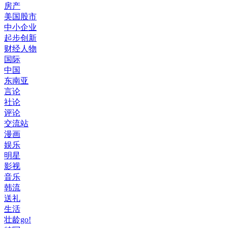
房产
美国股市
中小企业
起步创新
财经人物
国际
中国
东南亚
言论
社论
评论
交流站
漫画
娱乐
明星
影视
音乐
韩流
送礼
生活
壮龄go!