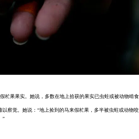
假杧果果实。她说，多数在地上拾获的果实已虫蛀或被动物啃食
难以察觉。她说：“地上捡到的马来假杧果，多半被虫蛀或动物
”