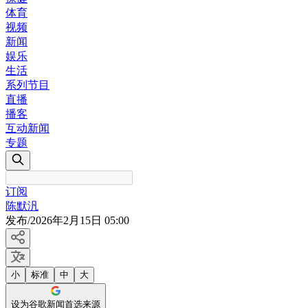
体育
视频
新闻
娱乐
生活
系列节目
直播
播客
互动新闻
专题
订阅
陈默汎
发布
/
2026年2月15日 05:00
小
标准
中
大
设为谷歌新闻首选来源