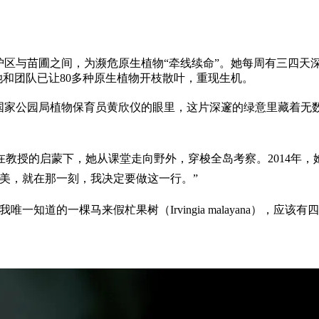
护区与苗圃之间，为濒危原生植物“牵线续命”。她每周有三四天
她和团队已让80多种原生植物开枝散叶，重现生机。
国家公园局植物保育员黄欣仪的眼里，这片深邃的绿意里藏着无
的启蒙下，她从课堂走向野外，穿梭全岛考察。2014年，她在自然
美，就在那一刻，我决定要做这一行。”
知道的一棵马来假杧果树（Irvingia malayana），