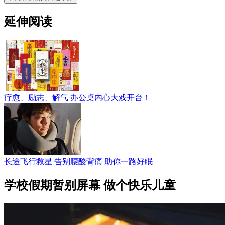
延伸阅读
疗愈、励志、解气 办公桌内心大戏开台！
长途飞行救星 告别腰酸背痛 助你一路好眠
学校假期暂别屏幕 做个快乐儿童