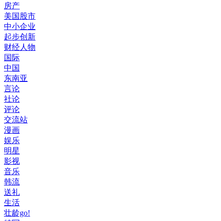
房产
美国股市
中小企业
起步创新
财经人物
国际
中国
东南亚
言论
社论
评论
交流站
漫画
娱乐
明星
影视
音乐
韩流
送礼
生活
壮龄go!