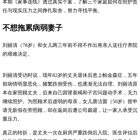
本期《家事连线》透过真实个案，了解三个家庭如何在照护责
任与现实压力之间挣扎取舍，努力寻找平衡。
不想拖累病弱妻子
刘丽清（78岁）和女儿两三年前不得不作出将亲人送往疗养院
的艰难决定。
刘丽清受访时说，现年82岁的丈夫退休后患上帕金森症，五年
前病情明显恶化，频繁跌倒受伤，也逐渐无法自理。刘丽清原
本在家照顾丈夫，后来自己因肾衰竭和子宫问题动手术，无力
继续照护。为照顾术后虚弱的母亲，女儿唐洁茵（50岁）曾申
请无薪假在旁照顾，却在返岗后遭公司裁退，让一家人承受沉
重压力。
真正的转折，是丈夫一次在厨房严重跌倒后入院。医生评估后