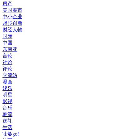
房产
美国股市
中小企业
起步创新
财经人物
国际
中国
东南亚
言论
社论
评论
交流站
漫画
娱乐
明星
影视
音乐
韩流
送礼
生活
壮龄go!