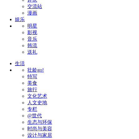
交流站
漫画
娱乐
明星
影视
音乐
韩流
送礼
生活
壮龄go!
特写
美食
旅行
文化艺术
人文史地
专栏
@世代
生态与环保
时尚与美容
设计与家居