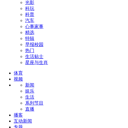
光影
科玩
科普
汽车
心事家事
精选
特辑
早报校园
热门
生活贴士
星座与生肖
体育
视频
新闻
娱乐
生活
系列节目
直播
播客
互动新闻
专题