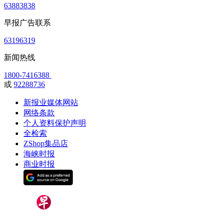
63883838
早报广告联系
63196319
新闻热线
1800-7416388
或
92288736
新报业媒体网站
网络条款
个人资料保护声明
全检索
ZShop集品店
海峡时报
商业时报