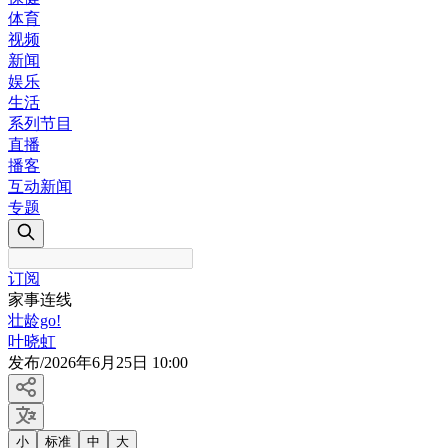
体育
视频
新闻
娱乐
生活
系列节目
直播
播客
互动新闻
专题
订阅
家事连线
壮龄go!
叶晓虹
发布
/
2026年6月25日 10:00
小
标准
中
大