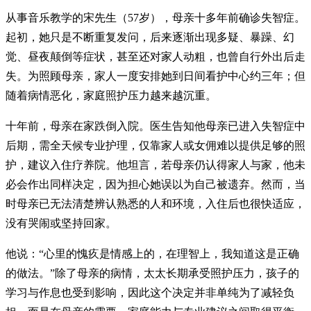
从事音乐教学的宋先生（57岁），母亲十多年前确诊失智症。
起初，她只是不断重复发问，后来逐渐出现多疑、暴躁、幻
觉、昼夜颠倒等症状，甚至还对家人动粗，也曾自行外出后走
失。为照顾母亲，家人一度安排她到日间看护中心约三年；但
随着病情恶化，家庭照护压力越来越沉重。
十年前，母亲在家跌倒入院。医生告知他母亲已进入失智症中
后期，需全天候专业护理，仅靠家人或女佣难以提供足够的照
护，建议入住疗养院。他坦言，若母亲仍认得家人与家，他未
必会作出同样决定，因为担心她误以为自己被遗弃。然而，当
时母亲已无法清楚辨认熟悉的人和环境，入住后也很快适应，
没有哭闹或坚持回家。
他说：“心里的愧疚是情感上的，在理智上，我知道这是正确
的做法。”除了母亲的病情，太太长期承受照护压力，孩子的
学习与作息也受到影响，因此这个决定并非单纯为了减轻负