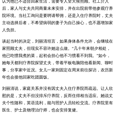
认为他已不适合回家生活，需要专人全天候照顾。社工介入
后，家人与丈夫共同商量未来安排，并在出院前带他参观疗养
院环境。当社工询问是要聘请帮佣，还是入住疗养院时，丈夫
主动选择后者，不希望病弱的妻子为自己操心，也不愿增加家
人负担。
谈起当时的决定，刘丽清坦言，如果身体条件允许，会继续在
家照顾丈夫，但现实不容许她这么做。“几十年来朝夕相处，
他已吃惯我煮的菜，起初会担心他不习惯看不到我。”如今，
她每天都到疗养院探望丈夫，带着平板电脑陪他看新闻、聊时
事，分享家中近况。女儿一家则固定在周末前往探访，农历新
年也会接他回家吃团圆饭。
刘丽清说，家庭关系并没有因丈夫入住疗养院而疏远。让人欣
慰的是，丈夫不但没排斥疗养院，反而住得相当适应。她说丈
夫个性随和，英语流利，能与照护人员轻松交流。疗养院里有
医生、护士及物理治疗师，也会安排复健。