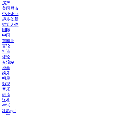
房产
美国股市
中小企业
起步创新
财经人物
国际
中国
东南亚
言论
社论
评论
交流站
漫画
娱乐
明星
影视
音乐
韩流
送礼
生活
壮龄go!