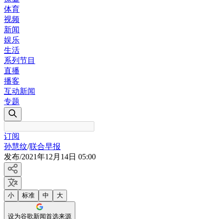
体育
视频
新闻
娱乐
生活
系列节目
直播
播客
互动新闻
专题
订阅
孙慧纹
/
联合早报
发布
/
2021年12月14日 05:00
小
标准
中
大
设为谷歌新闻首选来源