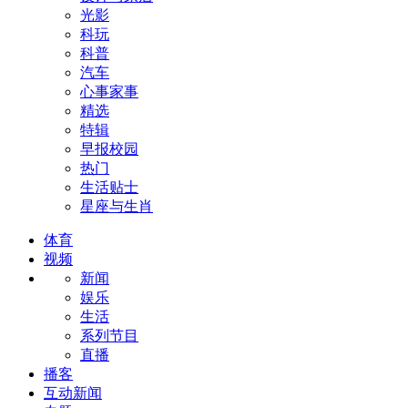
光影
科玩
科普
汽车
心事家事
精选
特辑
早报校园
热门
生活贴士
星座与生肖
体育
视频
新闻
娱乐
生活
系列节目
直播
播客
互动新闻