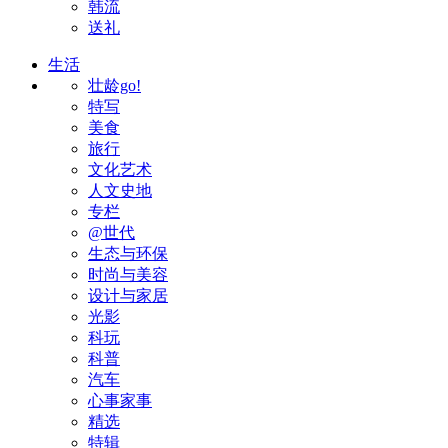
韩流
送礼
生活
壮龄go!
特写
美食
旅行
文化艺术
人文史地
专栏
@世代
生态与环保
时尚与美容
设计与家居
光影
科玩
科普
汽车
心事家事
精选
特辑