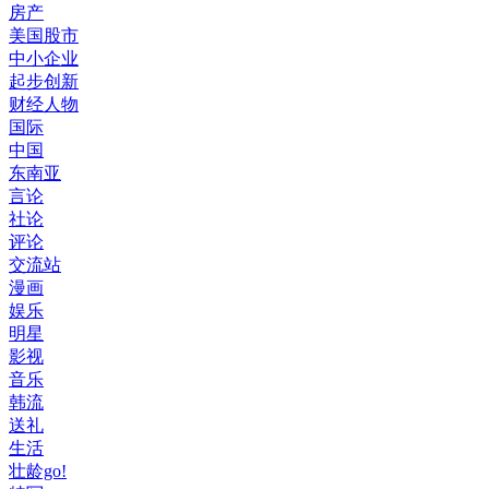
房产
美国股市
中小企业
起步创新
财经人物
国际
中国
东南亚
言论
社论
评论
交流站
漫画
娱乐
明星
影视
音乐
韩流
送礼
生活
壮龄go!