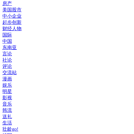
房产
美国股市
中小企业
起步创新
财经人物
国际
中国
东南亚
言论
社论
评论
交流站
漫画
娱乐
明星
影视
音乐
韩流
送礼
生活
壮龄go!