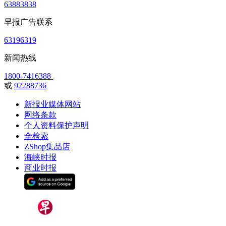
63883838
早报广告联系
63196319
新闻热线
1800-7416388
或
92288736
新报业媒体网站
网络条款
个人资料保护声明
全检索
ZShop集品店
海峡时报
商业时报