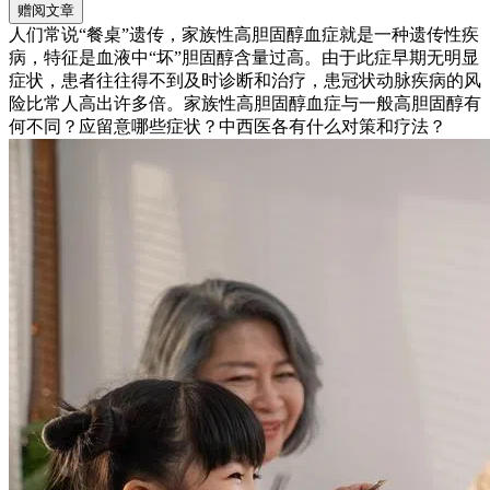
赠阅文章
人们常说“餐桌”遗传，家族性高胆固醇血症就是一种遗传性疾
病，特征是血液中“坏”胆固醇含量过高。由于此症早期无明显
症状，患者往往得不到及时诊断和治疗，患冠状动脉疾病的风
险比常人高出许多倍。家族性高胆固醇血症与一般高胆固醇有
何不同？应留意哪些症状？中西医各有什么对策和疗法？