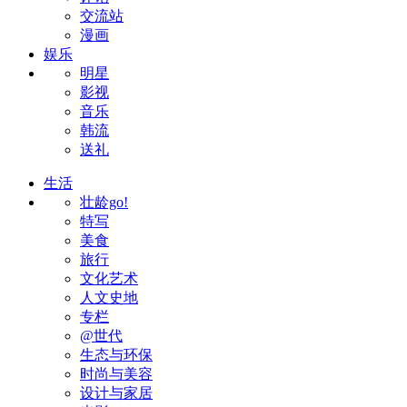
交流站
漫画
娱乐
明星
影视
音乐
韩流
送礼
生活
壮龄go!
特写
美食
旅行
文化艺术
人文史地
专栏
@世代
生态与环保
时尚与美容
设计与家居