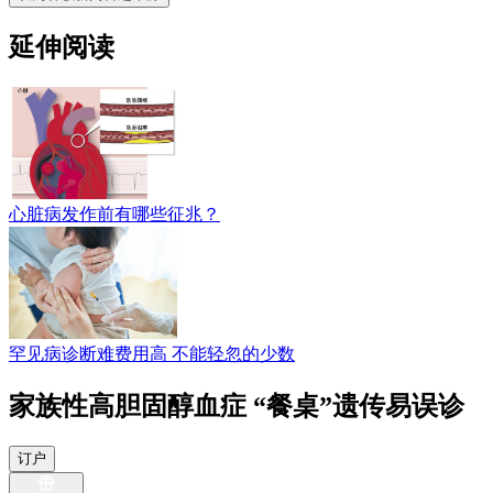
延伸阅读
心脏病发作前有哪些征兆？
罕见病诊断难费用高 不能轻忽的少数
家族性高胆固醇血症 “餐桌”遗传易误诊
订户