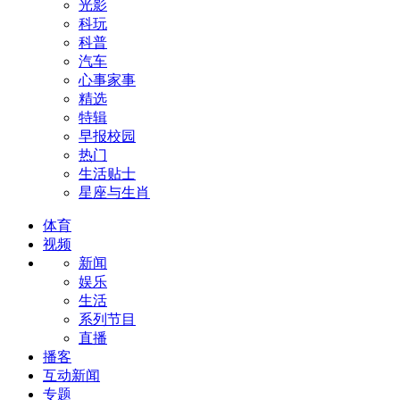
光影
科玩
科普
汽车
心事家事
精选
特辑
早报校园
热门
生活贴士
星座与生肖
体育
视频
新闻
娱乐
生活
系列节目
直播
播客
互动新闻
专题