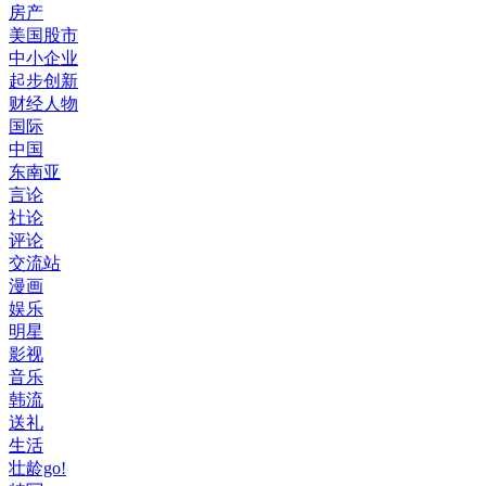
房产
美国股市
中小企业
起步创新
财经人物
国际
中国
东南亚
言论
社论
评论
交流站
漫画
娱乐
明星
影视
音乐
韩流
送礼
生活
壮龄go!