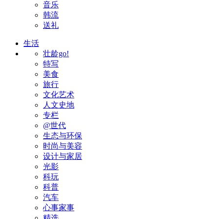
音乐
韩流
送礼
生活
壮龄go!
特写
美食
旅行
文化艺术
人文史地
专栏
@世代
生态与环保
时尚与美容
设计与家居
光影
科玩
科普
汽车
心事家事
精选