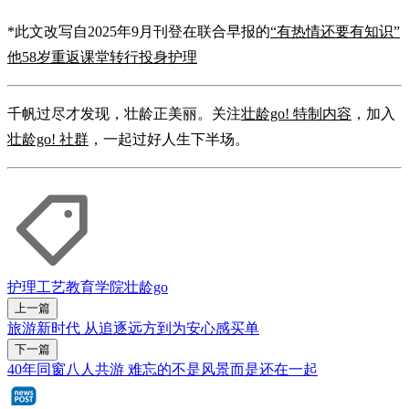
*此文改写自2025年9月刊登在联合早报的
“有热情还要有知识”
他58岁重返课堂转行投身护理
千帆过尽才发现，壮龄正美丽。关注
壮龄go! 特制内容
，加入
壮龄go! 社群
，一起过好人生下半场。
护理
工艺教育学院
壮龄go
上一篇
旅游新时代 从追逐远方到为安心感买单
下一篇
40年同窗八人共游 难忘的不是风景而是还在一起