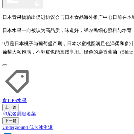
日本青果物输出促进协议会与日本食品海外推广中心日前在本
日本水果一向被认为高品质，味道好，经农民细心照料与培育
9月是日本桃子与葡萄盛产期，日本水蜜桃圆润且色泽柔和多
葡萄大颗饱满，不剥皮也能直接享用。绿色的麝香葡萄（Shine M
食TIPS
水果
上一篇
印尼名厨献名菜
下一篇
Underground 低卡冰淇淋