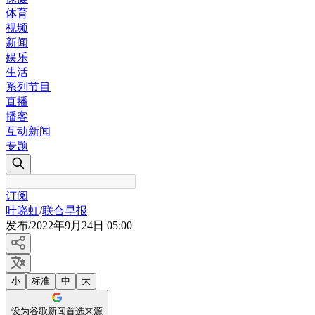
体育
视频
新闻
娱乐
生活
系列节目
直播
播客
互动新闻
专题
订阅
叶晓虹
/
联合早报
发布
/
2022年9月24日 05:00
小
标准
中
大
设为谷歌新闻首选来源