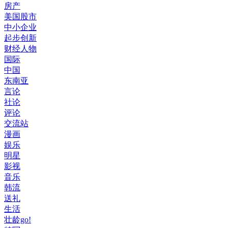
房产
美国股市
中小企业
起步创新
财经人物
国际
中国
东南亚
言论
社论
评论
交流站
漫画
娱乐
明星
影视
音乐
韩流
送礼
生活
壮龄go!