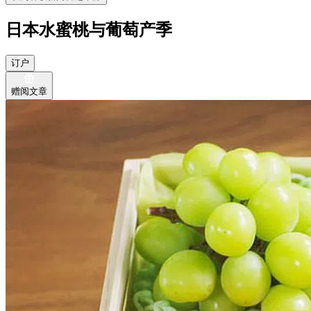
日本水蜜桃与葡萄产季
订户
赠阅文章