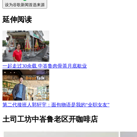
设为谷歌新闻首选来源
延伸阅读
一起走过30余载 中峇鲁肉骨茶月底歇业
第二代接班人郭轩宇：面包物语是我的“全职女友”
土司工坊中峇鲁老区开咖啡店