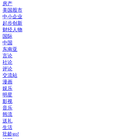
房产
美国股市
中小企业
起步创新
财经人物
国际
中国
东南亚
言论
社论
评论
交流站
漫画
娱乐
明星
影视
音乐
韩流
送礼
生活
壮龄go!