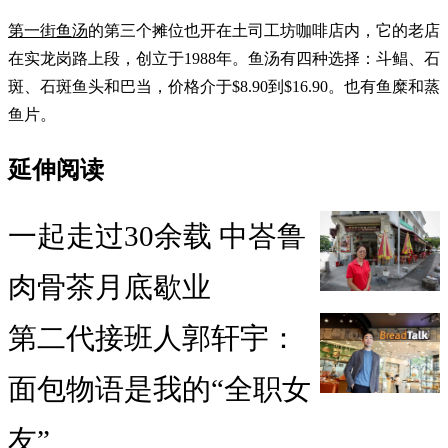
第一街鱼汤
的第三个摊位也开在土司工坊咖啡店内，它的老店
在实龙岗路上段，创立于1988年。鱼汤有四种选择：斗鲳、石
斑、石斑鱼头和巴当，价格介于$8.90到$16.90。也有鱼糜和蒸
鱼片。
延伸阅读
一起走过30余载 中峇鲁
肉骨茶月底歇业
第二代接班人郭轩宇：
面包物语是我的“全职女
友”