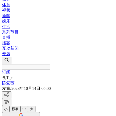
体育
视频
新闻
娱乐
生活
系列节目
直播
播客
互动新闻
专题
订阅
食Tips
陈爱薇
发布
/
2023年10月14日 05:00
小
标准
中
大