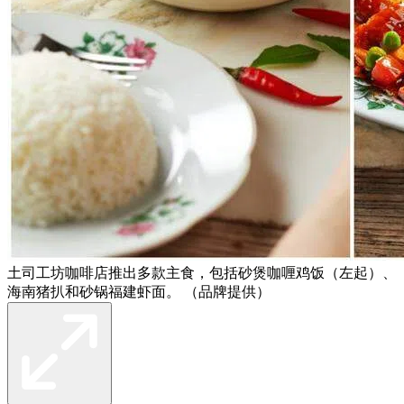
土司工坊咖啡店推出多款主食，包括砂煲咖喱鸡饭（左起）、
海南猪扒和砂锅福建虾面。 （品牌提供）